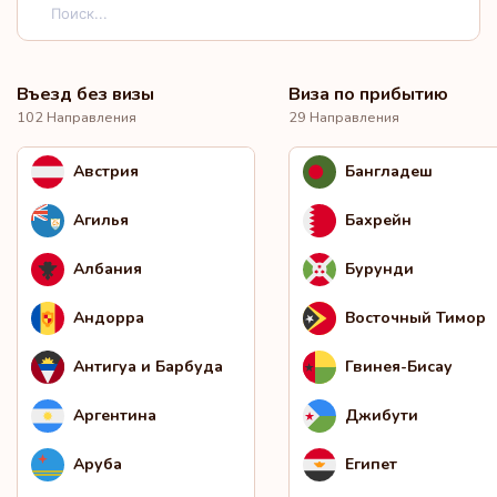
Въезд без визы
Виза по прибытию
102 Направления
29 Направления
Австрия
Бангладеш
Агилья
Бахрейн
Албания
Бурунди
Андорра
Восточный Тимор
Антигуа и Барбуда
Гвинея-Бисау
Аргентина
Джибути
Аруба
Египет