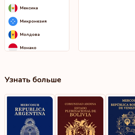
Мексика
Микронезия
Молдова
Монако
Монголия
Нидерланды
Узнать больше
Новая Каледония
Норвегия
Объединенные
Арабские Эмираты
Острова Кука