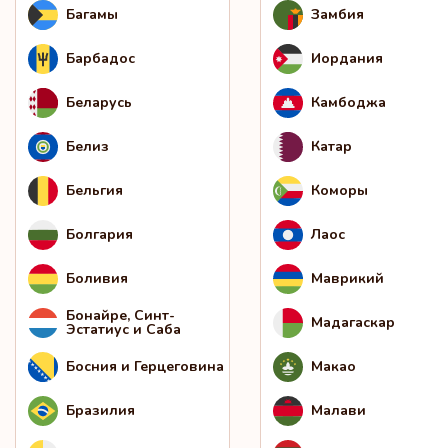
Багамы
Замбия
Барбадос
Иордания
Беларусь
Камбоджа
Белиз
Катар
Бельгия
Коморы
Болгария
Лаос
Боливия
Маврикий
Бонайре, Синт-
Мадагаскар
Эстатиус и Саба
Босния и Герцеговина
Макао
Бразилия
Малави