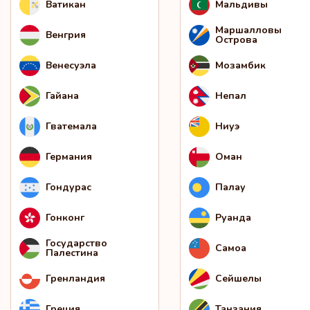
Ватикан
Мальдивы
Маршалловы
Венгрия
Острова
Венесуэла
Мозамбик
Гайана
Непал
Гватемала
Ниуэ
Германия
Оман
Гондурас
Палау
Гонконг
Руанда
Государство
Самоа
Палестина
Гренландия
Сейшелы
Греция
Танзания