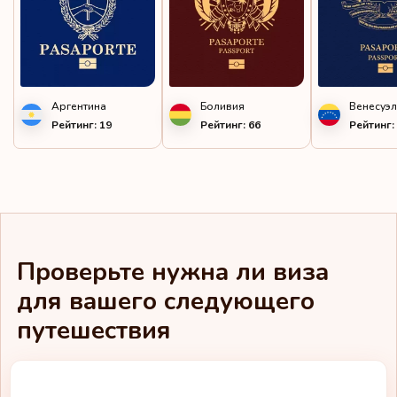
Панама
Парагвай
Перу
Аргентина
Боливия
Венесуэ
Рейтинг: 19
Рейтинг: 66
Рейтинг:
Польша
Португалия
Реюньон
Российская
Федерация
Проверьте нужна ли виза
Румыния
для вашего следующего
путешествия
Сальвадор
Сан-Марино