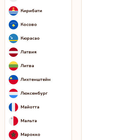
Кирибати
Косово
Кюрасао
Латвия
Литва
Лихтенштейн
Люксембург
Майотта
Мальта
Марокко