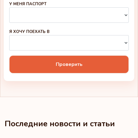
Северная Македония
У МЕНЯ ПАСПОРТ
Сен-Пьер и Микелон
Сент-Винсент и
Я ХОЧУ ПОЕХАТЬ В
Гренадины
Сербия
Сингапур
Проверить
Синт-Мартен
Словакия
Словения
Суринам
Последние новости и статьи
Таиланд