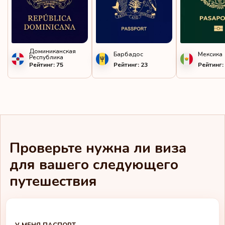
Монтсеррат
Нидерланды
Никарагуа
Доминиканская
Барбадос
Мексика
Республика
Рейтинг: 75
Рейтинг: 23
Рейтинг:
Новая Каледония
Норвегия
Остров Святой Елены
Острова Кука
Проверьте нужна ли виза
Парагвай
для вашего следующего
путешествия
Перу
Польша