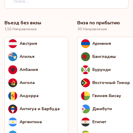
Въезд без визы
Виза по прибытию
110 Направления
30 Направления
Австрия
Армения
Агилья
Бангладеш
Албания
Бурунди
Ангола
Восточный Тимор
Андорра
Гвинея-Бисау
Антигуа и Барбуда
Джибути
Аргентина
Египет