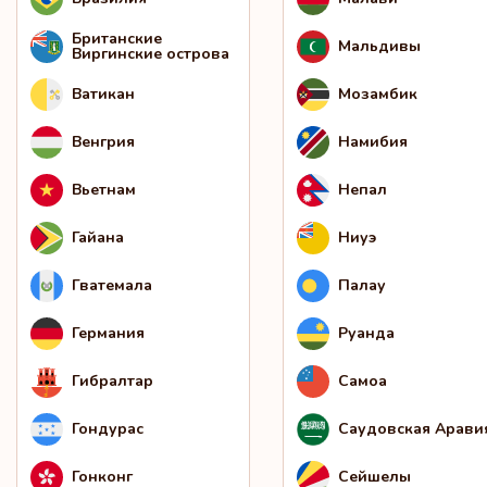
Британские
Мальдивы
Виргинские острова
Ватикан
Мозамбик
Венгрия
Намибия
Вьетнам
Непал
Гайана
Ниуэ
Гватемала
Палау
Германия
Руанда
Гибралтар
Самоа
Гондурас
Саудовская Арави
Гонконг
Сейшелы