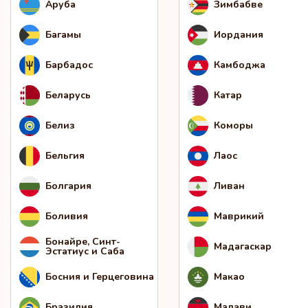
Аруба
Зимбабве
Багамы
Иордания
Барбадос
Камбоджа
Беларусь
Катар
Белиз
Коморы
Бельгия
Лаос
Болгария
Ливан
Боливия
Маврикий
Бонайре, Синт-
Мадагаскар
Эстатиус и Саба
Босния и Герцеговина
Макао
Бразилия
Малави