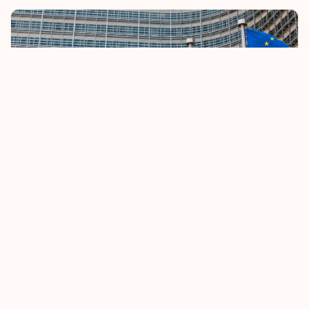
Сингапур
Синт-Мартен
Словакия
Словения
Суринам
ЕС ужесточает правила безвизового въезда
Таиланд
08.10.2025
Узнать больше
Теркс и Кайкос
Тринидад и Тобаго
Турция
Узбекистан