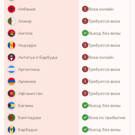
Виза онлайн
Албания
Требуется виза
Алжир
Въезд без визы
Ангола
Требуется виза
Андорра
Виза онлайн
Антигуа и Барбуда
Требуется виза
Аргентина
Требуется виза
Армения
Требуется виза
Афганистан
Въезд без визы
Багамы
Виза по прибытию
Бангладеш
Въезд без визы
Барбадос