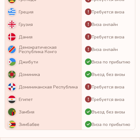
Требуется виза
Греция
Виза онлайн
Грузия
Требуется виза
Дания
Демократическая
Виза онлайн
Республика Конго
Виза по прибытию
Джибути
Въезд без визы
Доминика
Требуется виза
Доминиканская Республика
Требуется виза
Египет
Въезд без визы
Замбия
Виза по прибытию
Зимбабве
Виза онлайн
Израиль