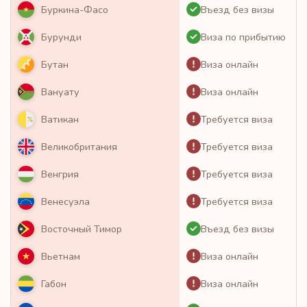
Въезд без визы
Буркина-Фасо
Виза по прибытию
Бурунди
Виза онлайн
Бутан
Виза онлайн
Вануату
Требуется виза
Ватикан
Требуется виза
Великобритания
Требуется виза
Венгрия
Требуется виза
Венесуэла
Въезд без визы
Восточный Тимор
Виза онлайн
Вьетнам
Виза онлайн
Габон