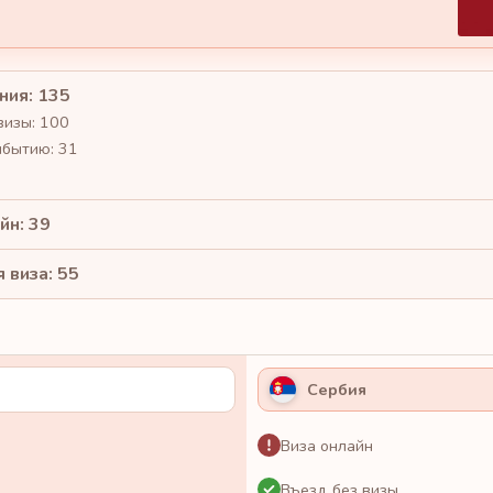
ния: 135
визы: 100
ибытию: 31
йн: 39
 виза: 55
Сербия
Виза онлайн
Въезд без визы