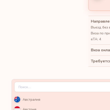
Направле
Въезд без 
Виза по пр
eTA: 4
Виза онла
Требуется
Австралия
Австрия