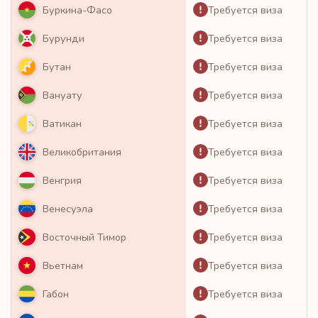
Требуется виза
Буркина-Фасо
Требуется виза
Бурунди
Требуется виза
Бутан
Требуется виза
Вануату
Требуется виза
Ватикан
Требуется виза
Великобритания
Требуется виза
Венгрия
Требуется виза
Венесуэла
Требуется виза
Восточный Тимор
Требуется виза
Вьетнам
Требуется виза
Габон