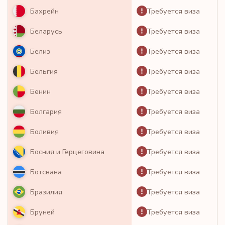
Требуется виза
Бахрейн
Требуется виза
Беларусь
Требуется виза
Белиз
Требуется виза
Бельгия
Требуется виза
Бенин
Требуется виза
Болгария
Требуется виза
Боливия
Требуется виза
Босния и Герцеговина
Требуется виза
Ботсвана
Требуется виза
Бразилия
Требуется виза
Бруней