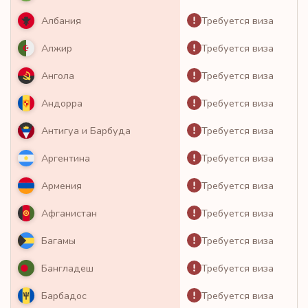
Требуется виза
Албания
Требуется виза
Алжир
Требуется виза
Ангола
Требуется виза
Андорра
Требуется виза
Антигуа и Барбуда
Требуется виза
Аргентина
Требуется виза
Армения
Требуется виза
Афганистан
Требуется виза
Багамы
Требуется виза
Бангладеш
Требуется виза
Барбадос