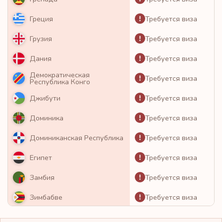
Требуется виза
Греция
Требуется виза
Грузия
Требуется виза
Дания
Демократическая
Требуется виза
Республика Конго
Требуется виза
Джибути
Требуется виза
Доминика
Требуется виза
Доминиканская Республика
Требуется виза
Египет
Требуется виза
Замбия
Требуется виза
Зимбабве
Требуется виза
Израиль