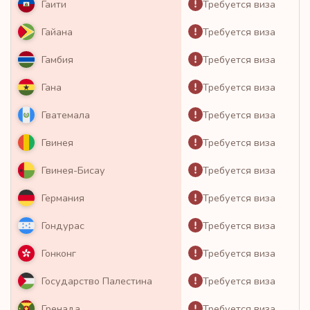
Требуется виза
Гаити
Требуется виза
Гайана
Требуется виза
Гамбия
Требуется виза
Гана
Требуется виза
Гватемала
Требуется виза
Гвинея
Требуется виза
Гвинея-Бисау
Требуется виза
Германия
Требуется виза
Гондурас
Требуется виза
Гонконг
Требуется виза
Государство Палестина
Требуется виза
Гренада