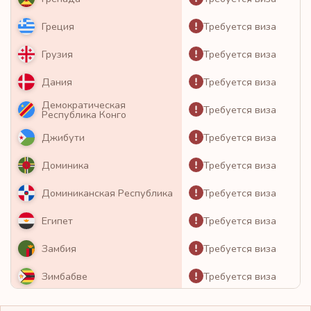
Требуется виза
Греция
Требуется виза
Грузия
Требуется виза
Дания
Демократическая
Требуется виза
Республика Конго
Требуется виза
Джибути
Требуется виза
Доминика
Требуется виза
Доминиканская Республика
Требуется виза
Египет
Требуется виза
Замбия
Требуется виза
Зимбабве
Требуется виза
Израиль