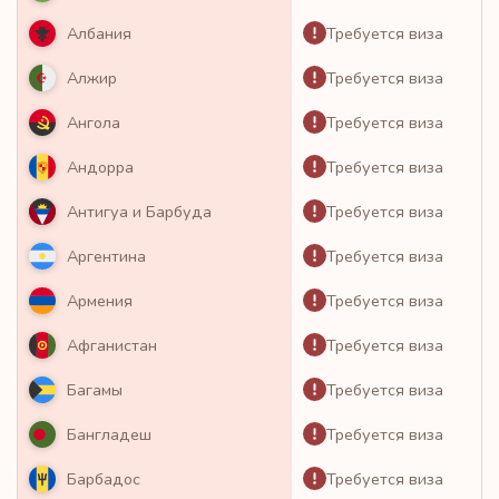
Требуется виза
Албания
Требуется виза
Алжир
Требуется виза
Ангола
Требуется виза
Андорра
Требуется виза
Антигуа и Барбуда
Требуется виза
Аргентина
Требуется виза
Армения
Требуется виза
Афганистан
Требуется виза
Багамы
Требуется виза
Бангладеш
Требуется виза
Барбадос