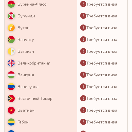
Требуется виза
Буркина-Фасо
Требуется виза
Бурунди
Требуется виза
Бутан
Требуется виза
Вануату
Требуется виза
Ватикан
Требуется виза
Великобритания
Требуется виза
Венгрия
Требуется виза
Венесуэла
Требуется виза
Восточный Тимор
Требуется виза
Вьетнам
Требуется виза
Габон