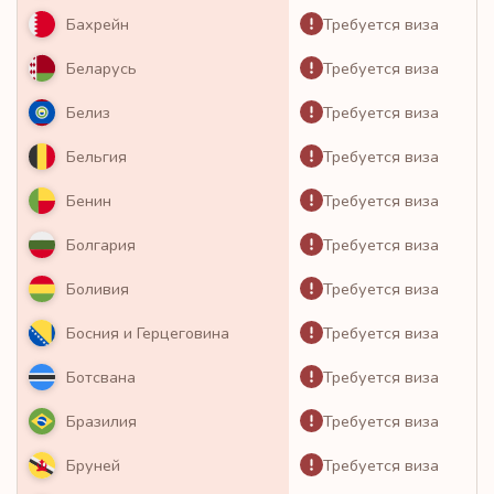
Требуется виза
Бахрейн
Требуется виза
Беларусь
Требуется виза
Белиз
Требуется виза
Бельгия
Требуется виза
Бенин
Требуется виза
Болгария
Требуется виза
Боливия
Требуется виза
Босния и Герцеговина
Требуется виза
Ботсвана
Требуется виза
Бразилия
Требуется виза
Бруней