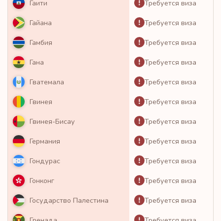
Требуется виза
Гаити
Требуется виза
Гайана
Требуется виза
Гамбия
Требуется виза
Гана
Требуется виза
Гватемала
Требуется виза
Гвинея
Требуется виза
Гвинея-Бисау
Требуется виза
Германия
Требуется виза
Гондурас
Требуется виза
Гонконг
Требуется виза
Государство Палестина
Требуется виза
Гренада