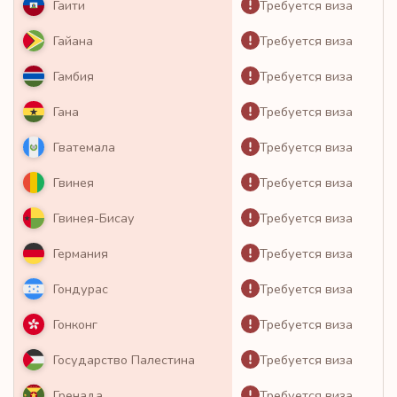
Требуется виза
Гаити
Требуется виза
Гайана
Требуется виза
Гамбия
Требуется виза
Гана
Требуется виза
Гватемала
Требуется виза
Гвинея
Требуется виза
Гвинея-Бисау
Требуется виза
Германия
Требуется виза
Гондурас
Требуется виза
Гонконг
Требуется виза
Государство Палестина
Требуется виза
Гренада