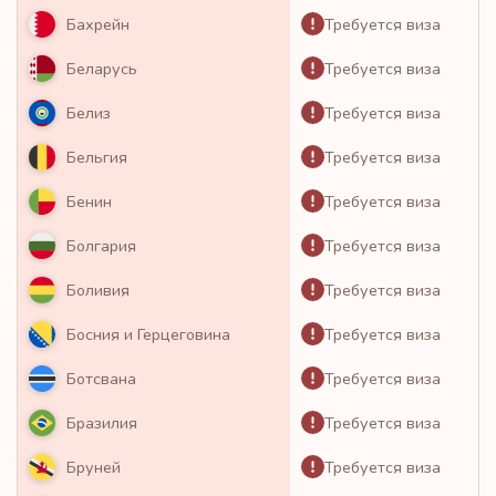
Требуется виза
Бахрейн
Требуется виза
Беларусь
Требуется виза
Белиз
Требуется виза
Бельгия
Требуется виза
Бенин
Требуется виза
Болгария
Требуется виза
Боливия
Требуется виза
Босния и Герцеговина
Требуется виза
Ботсвана
Требуется виза
Бразилия
Требуется виза
Бруней