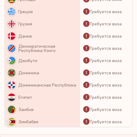
Требуется виза
Греция
Требуется виза
Грузия
Требуется виза
Дания
Демократическая
Требуется виза
Республика Конго
Требуется виза
Джибути
Требуется виза
Доминика
Требуется виза
Доминиканская Республика
Требуется виза
Египет
Требуется виза
Замбия
Требуется виза
Зимбабве
Требуется виза
Израиль