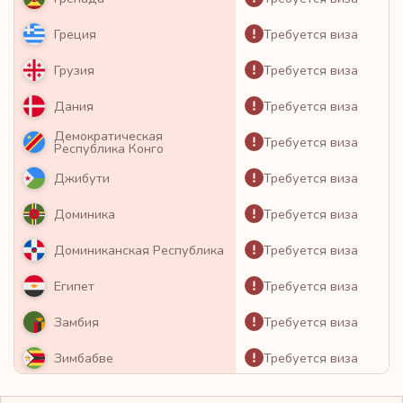
Требуется виза
Греция
Требуется виза
Грузия
Требуется виза
Дания
Демократическая
Требуется виза
Республика Конго
Требуется виза
Джибути
Требуется виза
Доминика
Требуется виза
Доминиканская Республика
Требуется виза
Египет
Требуется виза
Замбия
Требуется виза
Зимбабве
Требуется виза
Израиль