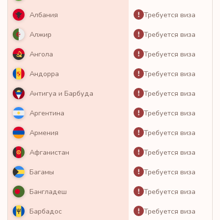
Требуется виза
Албания
Требуется виза
Алжир
Требуется виза
Ангола
Требуется виза
Андорра
Требуется виза
Антигуа и Барбуда
Требуется виза
Аргентина
Требуется виза
Армения
Требуется виза
Афганистан
Требуется виза
Багамы
Требуется виза
Бангладеш
Требуется виза
Барбадос