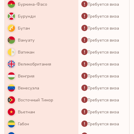
Требуется виза
Буркина-Фасо
Требуется виза
Бурунди
Требуется виза
Бутан
Требуется виза
Вануату
Требуется виза
Ватикан
Требуется виза
Великобритания
Требуется виза
Венгрия
Требуется виза
Венесуэла
Требуется виза
Восточный Тимор
Требуется виза
Вьетнам
Требуется виза
Габон