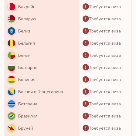
Требуется виза
Бахрейн
Требуется виза
Беларусь
Требуется виза
Белиз
Требуется виза
Бельгия
Требуется виза
Бенин
Требуется виза
Болгария
Требуется виза
Боливия
Требуется виза
Босния и Герцеговина
Требуется виза
Ботсвана
Требуется виза
Бразилия
Требуется виза
Бруней