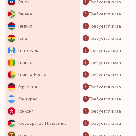
Требуется виза
Гаити
Требуется виза
Гайана
Требуется виза
Гамбия
Требуется виза
Гана
Требуется виза
Гватемала
Требуется виза
Гвинея
Требуется виза
Гвинея-Бисау
Требуется виза
Германия
Требуется виза
Гондурас
Требуется виза
Гонконг
Требуется виза
Государство Палестина
Требуется виза
Гренада