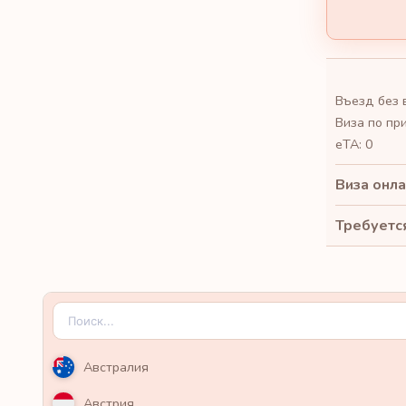
Въезд без 
Виза по пр
eTA: 0
Виза онла
Требуется
Австралия
Австрия