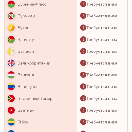
Требуется виза
Буркина-Фасо
Требуется виза
Бурунди
Требуется виза
Бутан
Требуется виза
Вануату
Требуется виза
Ватикан
Требуется виза
Великобритания
Требуется виза
Венгрия
Требуется виза
Венесуэла
Требуется виза
Восточный Тимор
Требуется виза
Вьетнам
Требуется виза
Габон