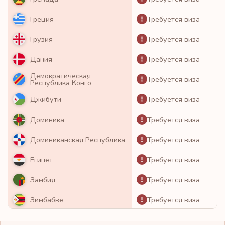
Требуется виза
Греция
Требуется виза
Грузия
Требуется виза
Дания
Демократическая
Требуется виза
Республика Конго
Требуется виза
Джибути
Требуется виза
Доминика
Требуется виза
Доминиканская Республика
Требуется виза
Египет
Требуется виза
Замбия
Требуется виза
Зимбабве
Требуется виза
Израиль