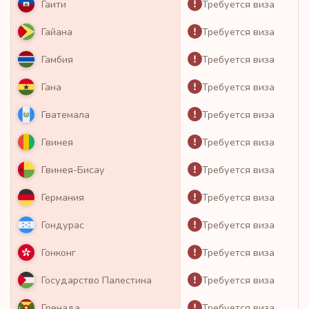
Требуется виза
Гаити
Требуется виза
Гайана
Требуется виза
Гамбия
Требуется виза
Гана
Требуется виза
Гватемала
Требуется виза
Гвинея
Требуется виза
Гвинея-Бисау
Требуется виза
Германия
Требуется виза
Гондурас
Требуется виза
Гонконг
Требуется виза
Государство Палестина
Требуется виза
Гренада