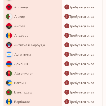
Требуется виза
Албания
Требуется виза
Алжир
Требуется виза
Ангола
Требуется виза
Андорра
Требуется виза
Антигуа и Барбуда
Требуется виза
Аргентина
Требуется виза
Армения
Требуется виза
Афганистан
Требуется виза
Багамы
Требуется виза
Бангладеш
Требуется виза
Барбадос