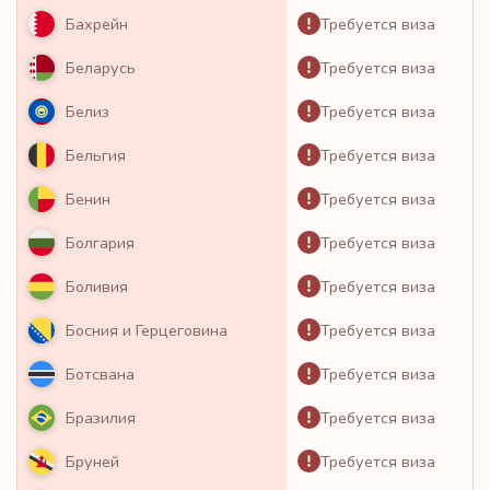
Требуется виза
Бахрейн
Требуется виза
Беларусь
Требуется виза
Белиз
Требуется виза
Бельгия
Требуется виза
Бенин
Требуется виза
Болгария
Требуется виза
Боливия
Требуется виза
Босния и Герцеговина
Требуется виза
Ботсвана
Требуется виза
Бразилия
Требуется виза
Бруней