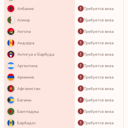
Требуется виза
Албания
Требуется виза
Алжир
Требуется виза
Ангола
Требуется виза
Андорра
Требуется виза
Антигуа и Барбуда
Требуется виза
Аргентина
Требуется виза
Армения
Требуется виза
Афганистан
Требуется виза
Багамы
Требуется виза
Бангладеш
Требуется виза
Барбадос