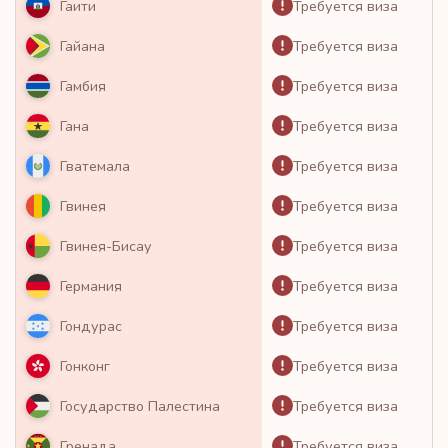
Требуется виза
Гаити
Требуется виза
Гайана
Требуется виза
Гамбия
Требуется виза
Гана
Требуется виза
Гватемала
Требуется виза
Гвинея
Требуется виза
Гвинея-Бисау
Требуется виза
Германия
Требуется виза
Гондурас
Требуется виза
Гонконг
Требуется виза
Государство Палестина
Требуется виза
Гренада