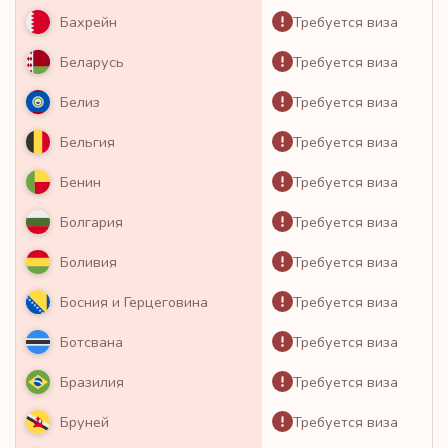
Требуется виза
Бахрейн
Требуется виза
Беларусь
Требуется виза
Белиз
Требуется виза
Бельгия
Требуется виза
Бенин
Требуется виза
Болгария
Требуется виза
Боливия
Требуется виза
Босния и Герцеговина
Требуется виза
Ботсвана
Требуется виза
Бразилия
Требуется виза
Бруней