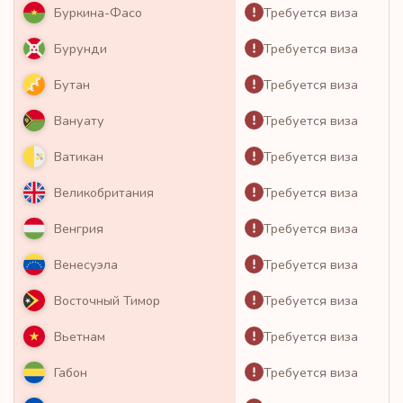
Требуется виза
Буркина-Фасо
Требуется виза
Бурунди
Требуется виза
Бутан
Требуется виза
Вануату
Требуется виза
Ватикан
Требуется виза
Великобритания
Требуется виза
Венгрия
Требуется виза
Венесуэла
Требуется виза
Восточный Тимор
Требуется виза
Вьетнам
Требуется виза
Габон