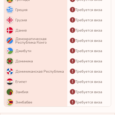
Требуется виза
Греция
Требуется виза
Грузия
Требуется виза
Дания
Демократическая
Требуется виза
Республика Конго
Требуется виза
Джибути
Требуется виза
Доминика
Требуется виза
Доминиканская Республика
Требуется виза
Египет
Требуется виза
Замбия
Требуется виза
Зимбабве
Требуется виза
Израиль