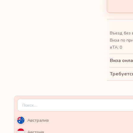
Въезд без 
Виза по пр
eTA: 0
Виза онла
Требуется
Австралия
Австрия