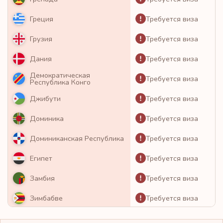
Требуется виза
Греция
Требуется виза
Грузия
Требуется виза
Дания
Демократическая
Требуется виза
Республика Конго
Требуется виза
Джибути
Требуется виза
Доминика
Требуется виза
Доминиканская Республика
Требуется виза
Египет
Требуется виза
Замбия
Требуется виза
Зимбабве
Требуется виза
Израиль