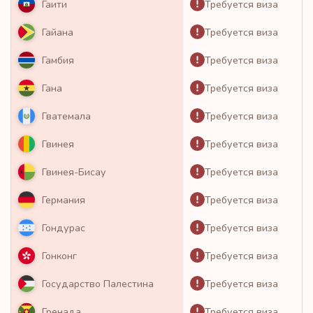
Требуется виза
Гаити
Требуется виза
Гайана
Требуется виза
Гамбия
Требуется виза
Гана
Требуется виза
Гватемала
Требуется виза
Гвинея
Требуется виза
Гвинея-Бисау
Требуется виза
Германия
Требуется виза
Гондурас
Требуется виза
Гонконг
Требуется виза
Государство Палестина
Требуется виза
Гренада