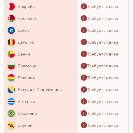
Требуется виза
Бахрейн
Требуется виза
Беларусь
Требуется виза
Белиз
Требуется виза
Бельгия
Требуется виза
Бенин
Требуется виза
Болгария
Требуется виза
Боливия
Требуется виза
Босния и Герцеговина
Требуется виза
Ботсвана
Требуется виза
Бразилия
Требуется виза
Бруней