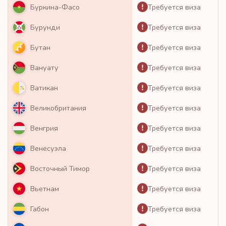
Требуется виза
Буркина-Фасо
Требуется виза
Бурунди
Требуется виза
Бутан
Требуется виза
Вануату
Требуется виза
Ватикан
Требуется виза
Великобритания
Требуется виза
Венгрия
Требуется виза
Венесуэла
Требуется виза
Восточный Тимор
Требуется виза
Вьетнам
Требуется виза
Габон