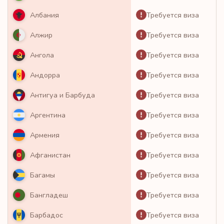
Требуется виза
Албания
Требуется виза
Алжир
Требуется виза
Ангола
Требуется виза
Андорра
Требуется виза
Антигуа и Барбуда
Требуется виза
Аргентина
Требуется виза
Армения
Требуется виза
Афганистан
Требуется виза
Багамы
Требуется виза
Бангладеш
Требуется виза
Барбадос