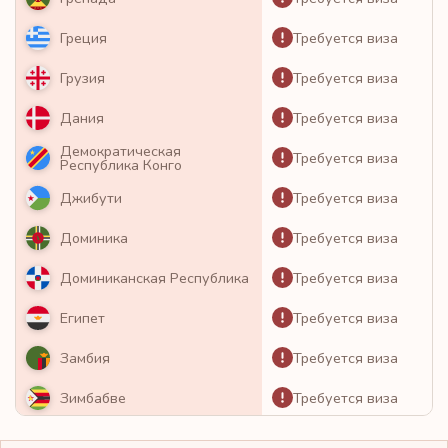
Требуется виза
Греция
Требуется виза
Грузия
Требуется виза
Дания
Демократическая
Требуется виза
Республика Конго
Требуется виза
Джибути
Требуется виза
Доминика
Требуется виза
Доминиканская Республика
Требуется виза
Египет
Требуется виза
Замбия
Требуется виза
Зимбабве
Требуется виза
Израиль