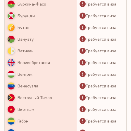
Требуется виза
Буркина-Фасо
Требуется виза
Бурунди
Требуется виза
Бутан
Требуется виза
Вануату
Требуется виза
Ватикан
Требуется виза
Великобритания
Требуется виза
Венгрия
Требуется виза
Венесуэла
Требуется виза
Восточный Тимор
Требуется виза
Вьетнам
Требуется виза
Габон