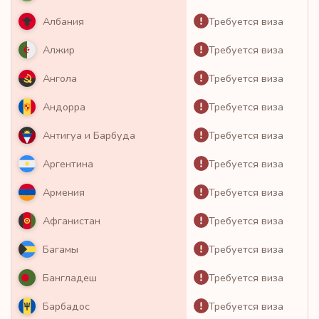
Требуется виза
Албания
Требуется виза
Алжир
Требуется виза
Ангола
Требуется виза
Андорра
Требуется виза
Антигуа и Барбуда
Требуется виза
Аргентина
Требуется виза
Армения
Требуется виза
Афганистан
Требуется виза
Багамы
Требуется виза
Бангладеш
Требуется виза
Барбадос