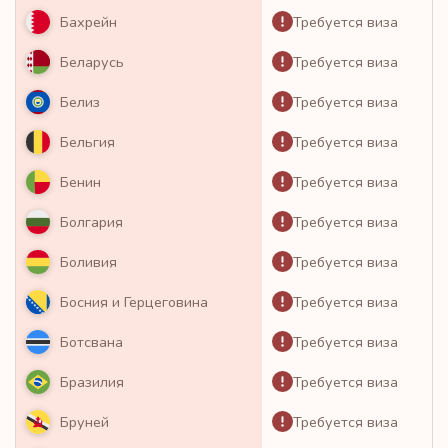
Требуется виза
Бахрейн
Требуется виза
Беларусь
Требуется виза
Белиз
Требуется виза
Бельгия
Требуется виза
Бенин
Требуется виза
Болгария
Требуется виза
Боливия
Требуется виза
Босния и Герцеговина
Требуется виза
Ботсвана
Требуется виза
Бразилия
Требуется виза
Бруней