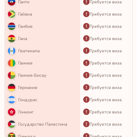
Требуется виза
Гаити
Требуется виза
Гайана
Требуется виза
Гамбия
Требуется виза
Гана
Требуется виза
Гватемала
Требуется виза
Гвинея
Требуется виза
Гвинея-Бисау
Требуется виза
Германия
Требуется виза
Гондурас
Требуется виза
Гонконг
Требуется виза
Государство Палестина
Требуется виза
Гренада