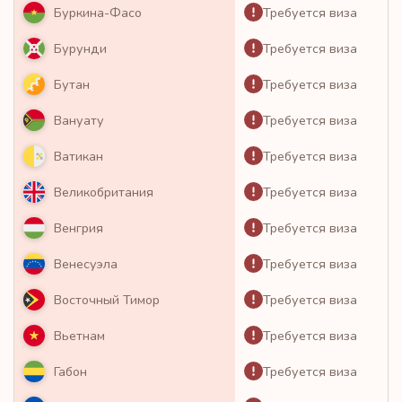
Требуется виза
Буркина-Фасо
Требуется виза
Бурунди
Требуется виза
Бутан
Требуется виза
Вануату
Требуется виза
Ватикан
Требуется виза
Великобритания
Требуется виза
Венгрия
Требуется виза
Венесуэла
Требуется виза
Восточный Тимор
Требуется виза
Вьетнам
Требуется виза
Габон