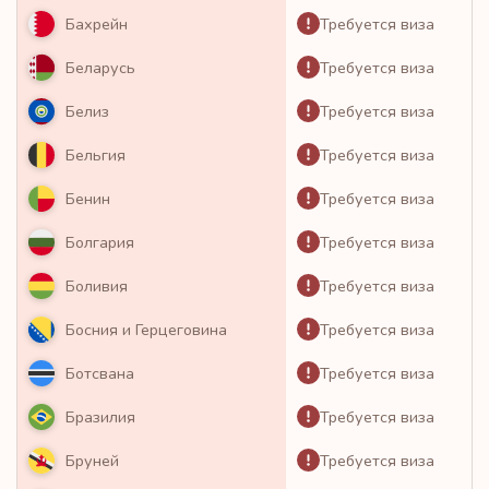
Требуется виза
Бахрейн
Требуется виза
Беларусь
Требуется виза
Белиз
Требуется виза
Бельгия
Требуется виза
Бенин
Требуется виза
Болгария
Требуется виза
Боливия
Требуется виза
Босния и Герцеговина
Требуется виза
Ботсвана
Требуется виза
Бразилия
Требуется виза
Бруней