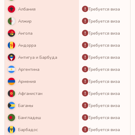
Требуется виза
Албания
Требуется виза
Алжир
Требуется виза
Ангола
Требуется виза
Андорра
Требуется виза
Антигуа и Барбуда
Требуется виза
Аргентина
Требуется виза
Армения
Требуется виза
Афганистан
Требуется виза
Багамы
Требуется виза
Бангладеш
Требуется виза
Барбадос