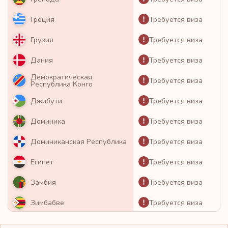
Требуется виза
Греция
Требуется виза
Грузия
Требуется виза
Дания
Демократическая
Требуется виза
Республика Конго
Требуется виза
Джибути
Требуется виза
Доминика
Требуется виза
Доминиканская Республика
Требуется виза
Египет
Требуется виза
Замбия
Требуется виза
Зимбабве
Требуется виза
Израиль