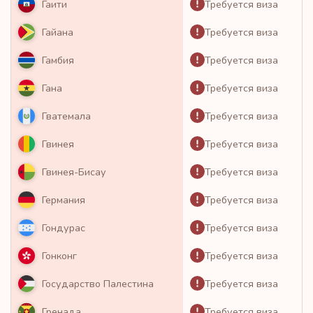
Требуется виза
Гаити
Требуется виза
Гайана
Требуется виза
Гамбия
Требуется виза
Гана
Требуется виза
Гватемала
Требуется виза
Гвинея
Требуется виза
Гвинея-Бисау
Требуется виза
Германия
Требуется виза
Гондурас
Требуется виза
Гонконг
Требуется виза
Государство Палестина
Требуется виза
Гренада