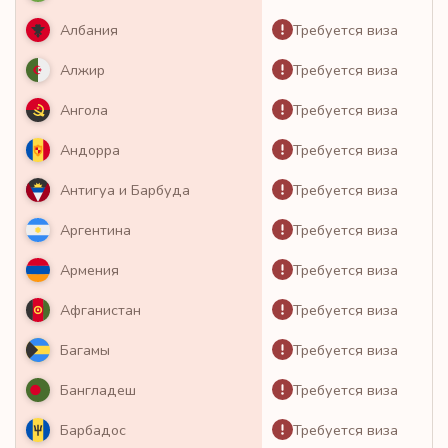
Требуется виза
Албания
Требуется виза
Алжир
Требуется виза
Ангола
Требуется виза
Андорра
Требуется виза
Антигуа и Барбуда
Требуется виза
Аргентина
Требуется виза
Армения
Требуется виза
Афганистан
Требуется виза
Багамы
Требуется виза
Бангладеш
Требуется виза
Барбадос