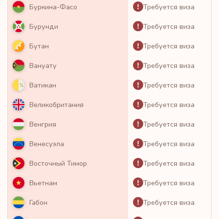
Требуется виза
Буркина-Фасо
Требуется виза
Бурунди
Требуется виза
Бутан
Требуется виза
Вануату
Требуется виза
Ватикан
Требуется виза
Великобритания
Требуется виза
Венгрия
Требуется виза
Венесуэла
Требуется виза
Восточный Тимор
Требуется виза
Вьетнам
Требуется виза
Габон