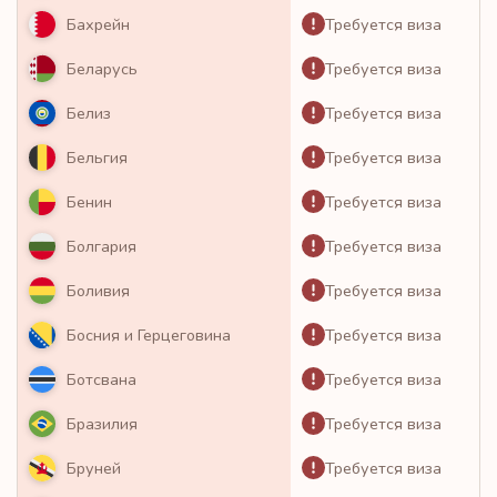
Требуется виза
Бахрейн
Требуется виза
Беларусь
Требуется виза
Белиз
Требуется виза
Бельгия
Требуется виза
Бенин
Требуется виза
Болгария
Требуется виза
Боливия
Требуется виза
Босния и Герцеговина
Требуется виза
Ботсвана
Требуется виза
Бразилия
Требуется виза
Бруней