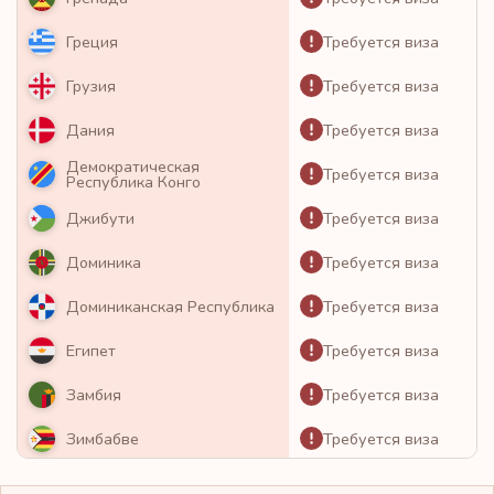
Требуется виза
Греция
Требуется виза
Грузия
Требуется виза
Дания
Демократическая
Требуется виза
Республика Конго
Требуется виза
Джибути
Требуется виза
Доминика
Требуется виза
Доминиканская Республика
Требуется виза
Египет
Требуется виза
Замбия
Требуется виза
Зимбабве
Требуется виза
Израиль