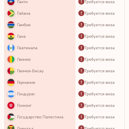
Требуется виза
Гаити
Требуется виза
Гайана
Требуется виза
Гамбия
Требуется виза
Гана
Требуется виза
Гватемала
Требуется виза
Гвинея
Требуется виза
Гвинея-Бисау
Требуется виза
Германия
Требуется виза
Гондурас
Требуется виза
Гонконг
Требуется виза
Государство Палестина
Требуется виза
Гренада