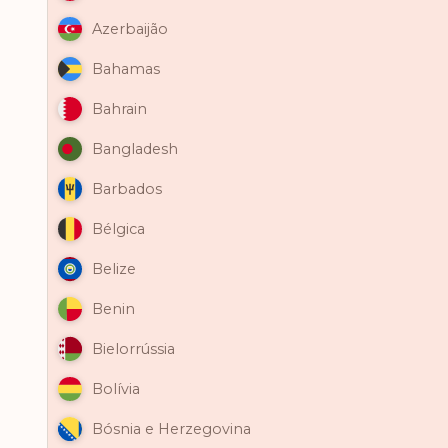
Azerbaijão
Bahamas
Bahrain
Bangladesh
Barbados
Bélgica
Belize
Benin
Bielorrússia
Bolívia
Bósnia e Herzegovina