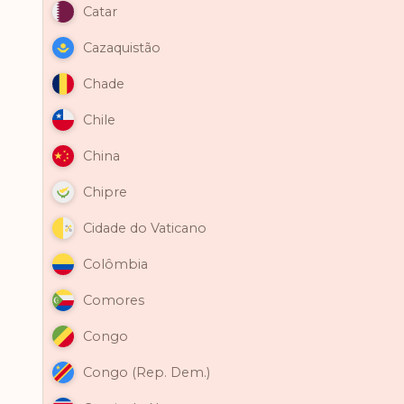
Catar
Cazaquistão
Chade
Chile
China
Chipre
Cidade do Vaticano
Colômbia
Comores
Congo
Congo (Rep. Dem.)