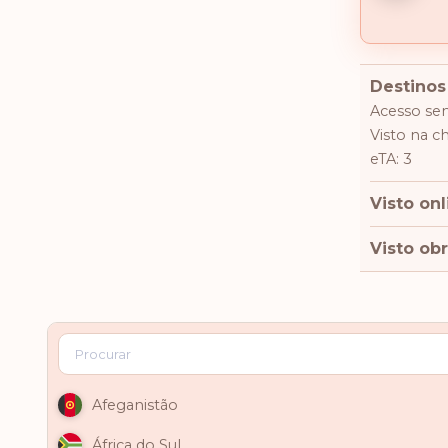
Destinos
Acesso sem
Visto na c
eTA: 3
Visto onl
Visto obr
Afeganistão
África do Sul