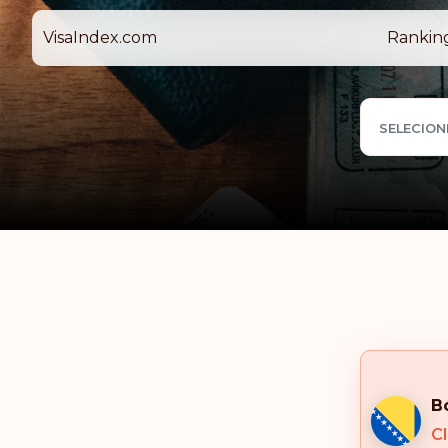
VisaIndex.com
Rankin
SELECION
B
Cl