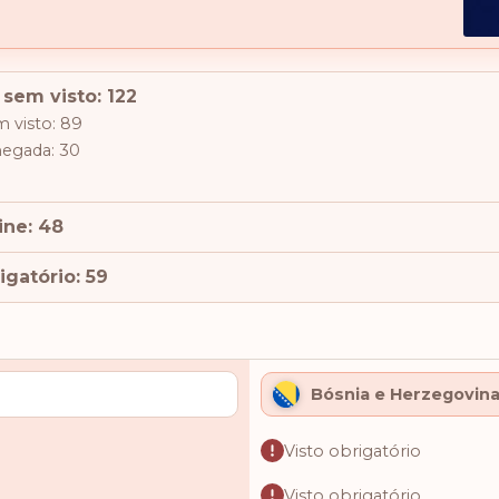
 sem visto: 122
 visto: 89
hegada: 30
ine: 48
igatório: 59
Bósnia e Herzegovin
Visto obrigatório
Visto obrigatório