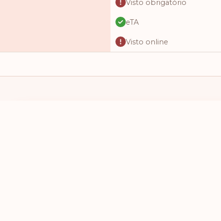
Visto obrigatório
eTA
Visto online
Visto obrigatório
Acesso sem visto
Acesso sem visto
Acesso sem visto
EU TENHO UM PASSAPORTE DE
EU QUERO VI
Visto na chegada
SELECIONE UM PAÍS
SELECIONE
Acesso sem visto
Visto online
Visto online
Acesso sem visto