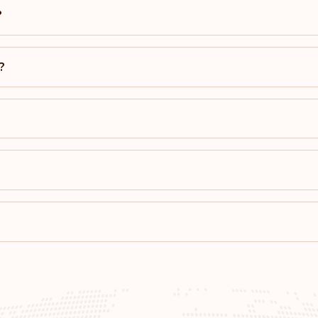
?
Estados Unidos da
?
Classificação: 11
Mônaco
Classificação: 12
Romênia
Classificação: 13
Bulgária
Classificação: 14
Hong Kong