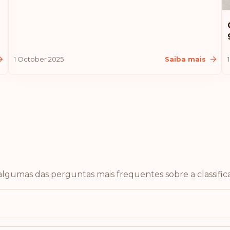
Letônia
Liechtenstein
1 October 2025
Saiba mais
Malásia
Nova Zelândia
Classificação: 10
Austrália
Croácia
algumas das perguntas mais frequentes sobre a classifica
Islândia
Lituânia