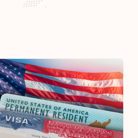
Destinos sem visto:
185
nidos
Destinos sem visto:
184