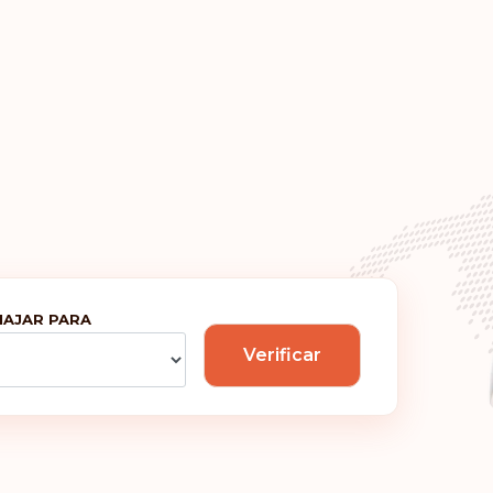
Grécia
Irlanda
Malta
?
Portugal
Reino Unido
IAJAR PARA
Classificação: 6
Verificar
Hungria
Classificação: 7
Canadá