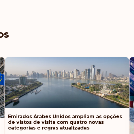
Classificação: 8
República Tcheca
os
Polônia
Eslováquia
Eslovênia
Emirados Árabes U
Classificação: 9
Emirados Árabes Unidos ampliam as opções
Estônia
de vistos de visita com quatro novas
categorias e regras atualizadas