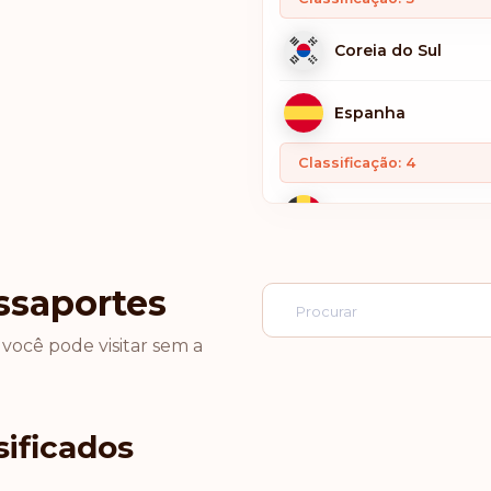
Coreia do Sul
Espanha
Classificação: 4
Bélgica
Finlândia
ssaportes
Alemanha
 você pode visitar sem a
Itália
ificados
Luxemburgo