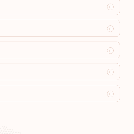
 América
Destinos sem visto:
180
Destinos sem visto:
179
Destinos sem visto:
178
Destinos sem visto:
177