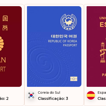
Holanda
Noruega
Suécia
Suíça
Classificação: 5
Áustria
Dinamarca
Coreia do Sul
Esp
França
ão: 2
Classificação: 3
Clas