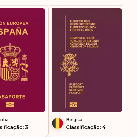
Destinos sem visto:
188
anha
Bélgica
sificação: 3
Classificação: 4