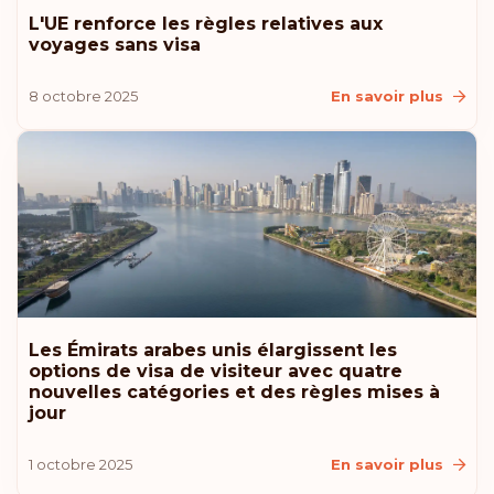
États-Unis d’Amérique
L'UE renforce les règles relatives aux
voyages sans visa
Lituanie
8 octobre 2025
En savoir plus
Islande
Croatie
Australie
Classement: 11
Destinations:
180
Les Émirats arabes unis élargissent les
Monaco
options de visa de visiteur avec quatre
nouvelles catégories et des règles mises à
jour
Classement: 12
Destinations:
179
1 octobre 2025
En savoir plus
Roumanie