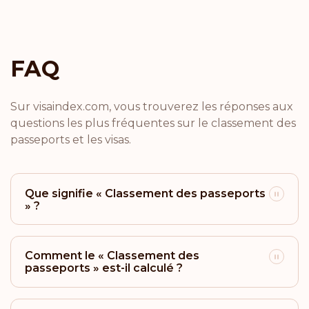
Classement: 18
Destinations:
171
Brésil
FAQ
Classement: 19
Destinations:
170
Sur visaindex.com, vous trouverez les réponses aux
questions les plus fréquentes sur le classement des
Argentine
passeports et les visas.
Classement: 20
Destinations:
169
Saint-Marin
Que signifie « Classement des passeports
» ?
Classement: 21
Destinations:
166
Israël
Comment le « Classement des
passeports » est-il calculé ?
Classement: 22
Destinations:
165