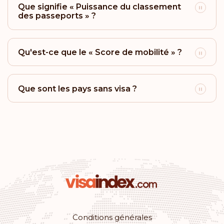
Brunei
Que signifie « Puissance du classement
des passeports » ?
Classement: 23
Destinations:
161
Barbade
Qu'est-ce que le « Score de mobilité » ?
Classement: 24
Destinations:
158
Que sont les pays sans visa ?
Bahamas
Classement: 25
Destinations:
157
Uruguay
Classement: 26
Destinations:
156
Mexique
Classement: 27
Destinations:
155
Conditions générales