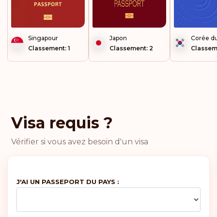
Royaume-Uni
Singapour
Japon
Corée d
Portugal
Classement: 1
Classement: 2
Classem
Malte
Irlande
Visa requis ?
Grèce
Vérifier si vous avez besoin d'un visa
France
Danemark
J'AI UN PASSEPORT DU PAYS :
Autriche