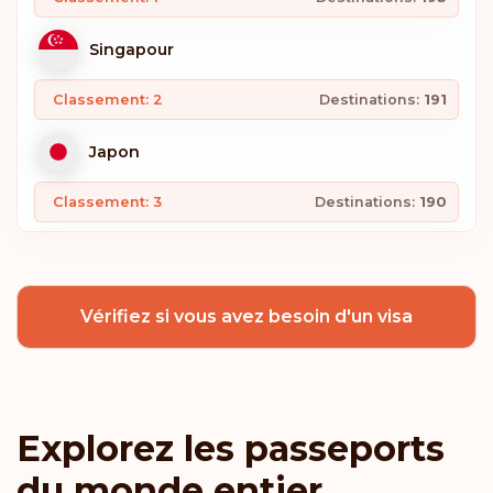
Singapour
Classement: 2
Destinations:
191
Japon
Classement: 3
Destinations:
190
Corée du Sud
Vérifiez si vous avez besoin d'un visa
Espagne
Classement: 4
Destinations:
189
Suisse
Explorez les passeports
du monde entier
Suède