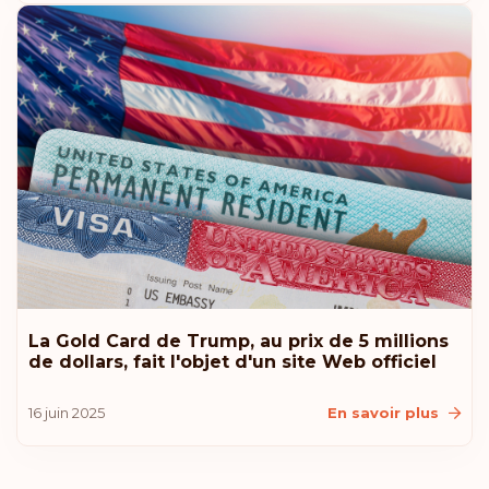
Classement: 13
Destinations:
178
Bulgarie
Classement: 14
Destinations:
177
Hong Kong
Classement: 15
Destinations:
175
Chypre
Classement: 16
Destinations:
174
La Gold Card de Trump, au prix de 5 millions
de dollars, fait l'objet d'un site Web officiel
Chili
16 juin 2025
En savoir plus
Classement: 17
Destinations:
172
Andorre