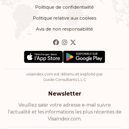
Politique de confidentialité
Vatican
Politique relative aux cookies
Saint-Kitts-et-Nevis
Avis de non responsabilité
Classement: 28
Destinations:
153
Saint-Vincent-et-les-Grenadines
Seychelles
visaindex.com est détenu et exploité par
Guide Consultants L.L.C
Classement: 29
Destinations:
152
Newsletter
Antigua-et-Barbuda
Veuillez saisir votre adresse e-mail suivre
Classement: 30
Destinations:
148
l'actualité et les informations les plus récentes de
VisaIndex.com.
Costa Rica