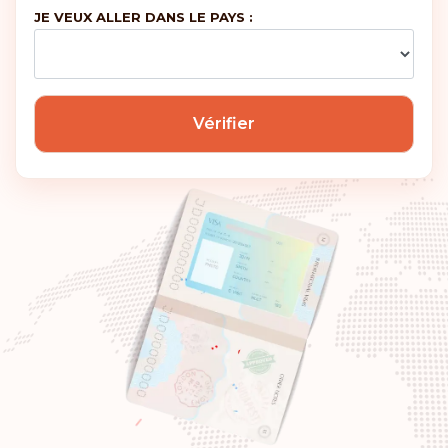
JE VEUX ALLER DANS LE PAYS :
Classement: 6
Destinations:
187
Hongrie
Vérifier
Classement: 7
Destinations:
186
Canada
Classement: 8
Destinations:
185
Émirats arabes unis
Slovénie
Slovaquie
Pologne