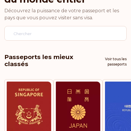
Découvrez la puissance de votre passeport et les
Norvège
pays que vous pouvez visiter sans visa.
Pays-Bas
Luxembourg
Passeports les mieux
Voir tous les
classés
Italie
passeports
Allemagne
Finlande
Belgique
Classement: 5
Destinations:
188