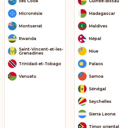
Îles Cook
Guinée-Bissau
Micronésie
Madagascar
Montserrat
Maldives
Rwanda
Népal
Saint-Vincent-et-les-
Niue
Grenadines
Trinidad-et-Tobago
Palaos
Vanuatu
Samoa
Sénégal
Seychelles
Sierra Leone
Timor oriental