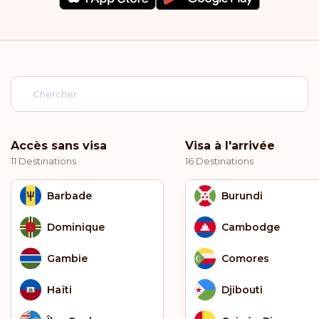
Accès sans visa
Visa à l'arrivée
11 Destinations
16 Destinations
Barbade
Burundi
Dominique
Cambodge
Gambie
Comores
Haïti
Djibouti