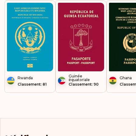
Guinée
Rwanda
Ghana
équatoriale
Classement: 81
Classement: 90
Classem