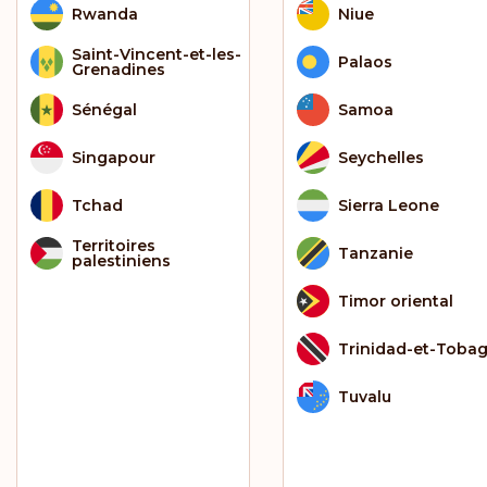
Rwanda
Niue
Saint-Vincent-et-les-
Palaos
Grenadines
Sénégal
Samoa
Singapour
Seychelles
Tchad
Sierra Leone
Territoires
Tanzanie
palestiniens
Timor oriental
Trinidad-et-Toba
Tuvalu