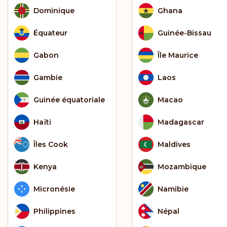
Dominique
Ghana
Équateur
Guinée-Bissau
Gabon
Île Maurice
Gambie
Laos
Guinée équatoriale
Macao
Haïti
Madagascar
Îles Cook
Maldives
Kenya
Mozambique
Micronésie
Namibie
Philippines
Népal