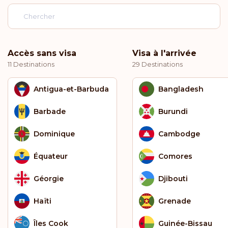
Accès sans visa
Visa à l'arrivée
11 Destinations
29 Destinations
Antigua-et-Barbuda
Bangladesh
Barbade
Burundi
Dominique
Cambodge
Équateur
Comores
Géorgie
Djibouti
Haïti
Grenade
Îles Cook
Guinée-Bissau