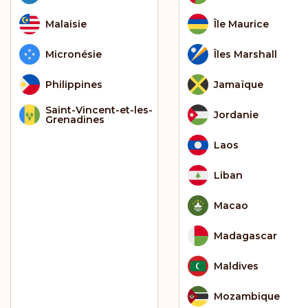
Malaisie
Île Maurice
Micronésie
Îles Marshall
Philippines
Jamaïque
Saint-Vincent-et-les-
Jordanie
Grenadines
Laos
Liban
Macao
Madagascar
Maldives
Mozambique