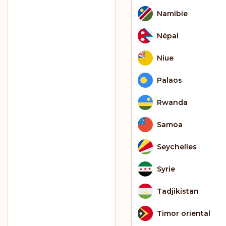
Namibie
Népal
Niue
Palaos
Rwanda
Samoa
Seychelles
Syrie
Tadjikistan
Timor oriental