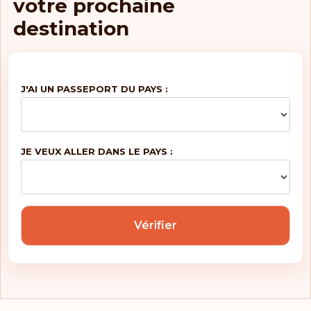
votre prochaine
destination
Finlande
Belgique
J'AI UN PASSEPORT DU PAYS :
Classement: 5
Destinations:
188
Royaume-Uni
JE VEUX ALLER DANS LE PAYS :
Portugal
Malte
Vérifier
Irlande
Grèce