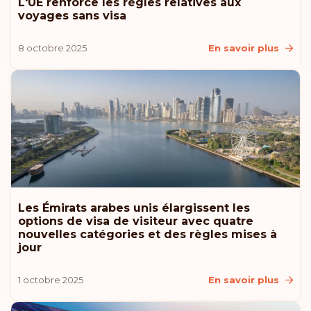
L'UE renforce les règles relatives aux
voyages sans visa
Slovénie
8 octobre 2025
En savoir plus
Slovaquie
Pologne
République tchèque
Classement: 9
Destinations:
184
Nouvelle-Zélande
Les Émirats arabes unis élargissent les
options de visa de visiteur avec quatre
nouvelles catégories et des règles mises à
Malaisie
jour
Liechtenstein
1 octobre 2025
En savoir plus