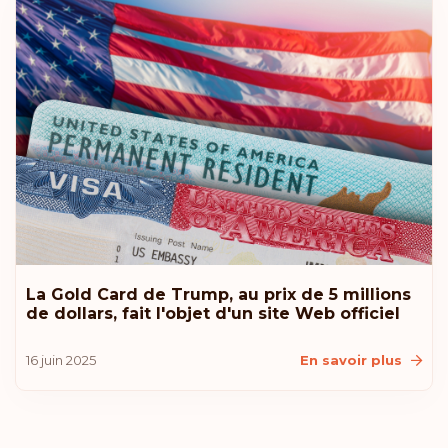
Lettonie
Estonie
Classement: 10
Destinations:
183
États-Unis d’Amérique
Lituanie
Islande
La Gold Card de Trump, au prix de 5 millions
de dollars, fait l'objet d'un site Web officiel
Croatie
16 juin 2025
En savoir plus
Australie
Classement: 11
Destinations:
180