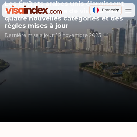
Les Émirats arabes unis élargissent
les options de visa de visiteur avec
Français
quatre nouvelles catégories et des
règles mises à jour
Dernière mise à jour:
19 novembre 2025