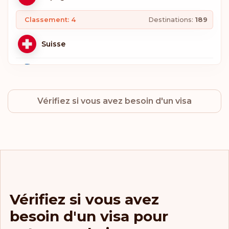
Classement: 4
Destinations:
189
Suisse
Suède
Vérifiez si vous avez besoin d'un visa
Norvège
Pays-Bas
Luxembourg
Italie
Vérifiez si vous avez
besoin d'un visa pour
Allemagne