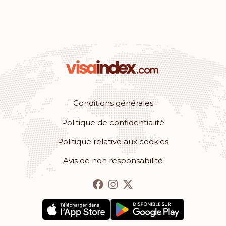
Monaco
Classement: 12
Destinations:
179
Roumanie
Classement: 13
Destinations:
178
Conditions générales
Bulgarie
Politique de confidentialité
Classement: 14
Destinations:
177
Politique relative aux cookies
Hong Kong
Avis de non responsabilité
Classement: 15
Destinations:
175
Chypre