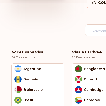
COM
Accès sans visa
Visa à l'arrivée
34 Destinations
26 Destinations
Argentine
Bangladesh
Barbade
Burundi
Biélorussie
Cambodge
Brésil
Comores