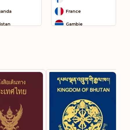
ganda
France
istan
Gambie
ar
Ghana
ublique
Gibraltar
ocratique du
ngo
Grèce
t-Kitts-et-Nevis
Grenade
nte-Hélène
Groenland
 Tomé et Principe
Guam
rra Leone
Guatemala
alie
Guyane française
dan du Sud