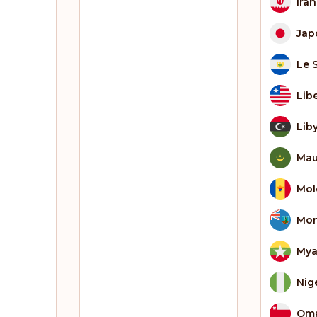
Iran
Jap
Le 
Lib
Lib
Mau
Mol
Mon
My
Nig
Om