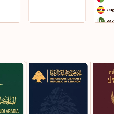
Ou
Pak
Qat
Rép
dém
Co
Sain
Sai
Sao
Sie
Som
Sou