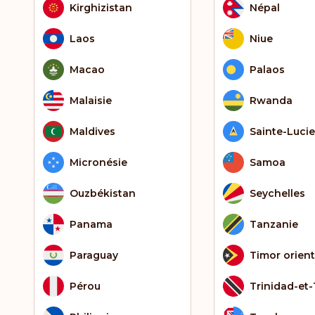
Kirghizistan
Népal
Laos
Niue
Macao
Palaos
Malaisie
Rwanda
Maldives
Sainte-Lucie
Micronésie
Samoa
Ouzbékistan
Seychelles
Panama
Tanzanie
Paraguay
Timor orient
Pérou
Trinidad-et