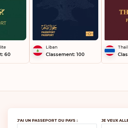
Sur
Syri
Tch
ite
Liban
Thaï
To
t: 60
Classement: 100
Cla
Van
Zi
J'AI UN PASSEPORT DU PAYS :
JE VEUX ALL