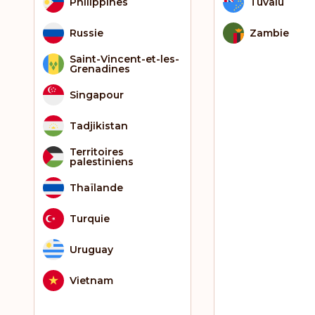
Philippines
Tuvalu
Russie
Zambie
Saint-Vincent-et-les-
Grenadines
Singapour
Tadjikistan
Territoires
palestiniens
Thaïlande
Turquie
Uruguay
Vietnam