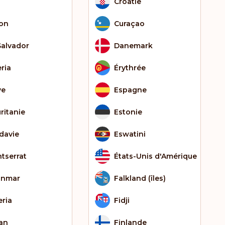
Croatie
on
Curaçao
Salvador
Danemark
eria
Érythrée
ye
Espagne
ritanie
Estonie
davie
Eswatini
tserrat
États-Unis d'Amérique
anmar
Falkland (îles)
eria
Fidji
an
Finlande