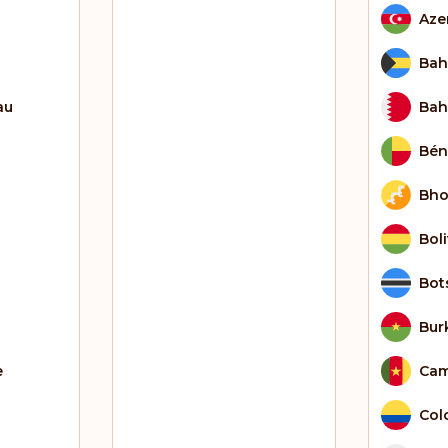
Aze
Ba
au
Bah
Bén
Bho
Boli
Bot
Bur
e
Cam
Col