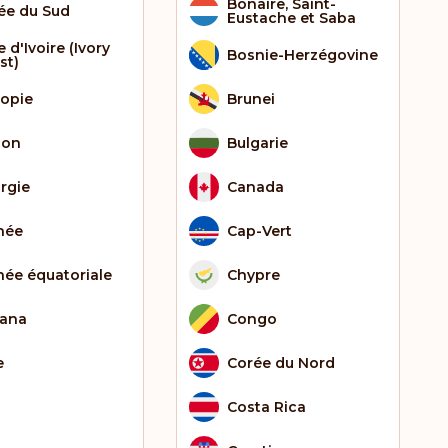
Bonaire, Saint-
ée du Sud
Eustache et Saba
 d'Ivoire (Ivory
Bosnie-Herzégovine
st)
iopie
Brunei
bon
Bulgarie
rgie
Canada
née
Cap-Vert
née équatoriale
Chypre
ana
Congo
e
Corée du Nord
Costa Rica