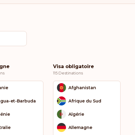
igne
Visa obligatoire
ons
115 Destinations
anie
Afghanistan
igua-et-Barbuda
Afrique du Sud
énie
Algérie
ralie
Allemagne