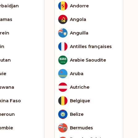
rbaïdjan
Andorre
hamas
Angola
reïn
Anguilla
in
Antilles françaises
utan
Arabie Saoudite
vie
Aruba
swana
Autriche
kina Faso
Belgique
eroun
Belize
ombie
Bermudes