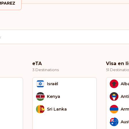
PAREZ
eTA
Visa en l
3 Destinations
51 Destinati
Israël
Alb
Kenya
Ant
Sri Lanka
Arm
Aust