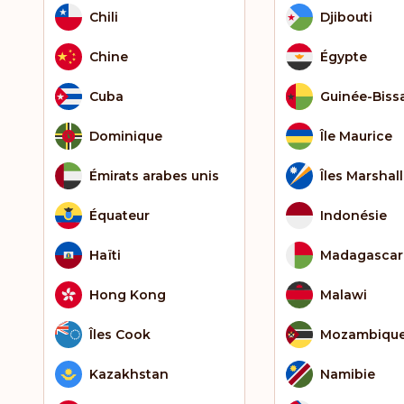
Chili
Djibouti
Chine
Égypte
Cuba
Guinée-Biss
Dominique
Île Maurice
Émirats arabes unis
Îles Marshall
Équateur
Indonésie
Haïti
Madagascar
Hong Kong
Malawi
Îles Cook
Mozambiqu
Kazakhstan
Namibie