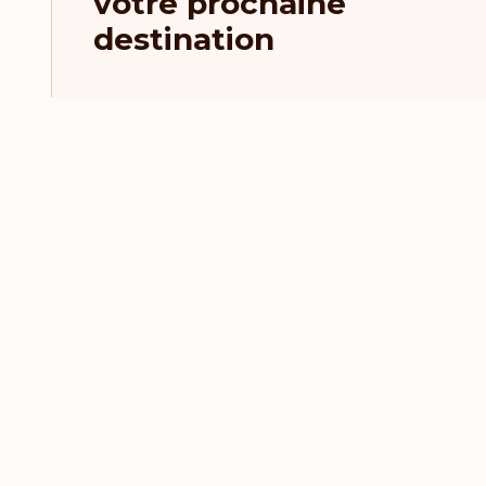
votre prochaine
destination
Actualité et derniers art