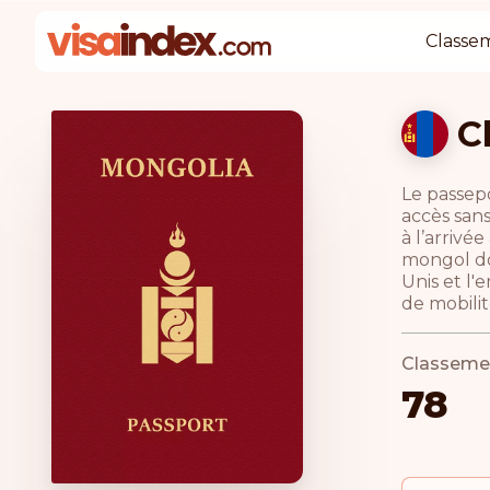
Classe
C
Le passep
accès sans
à l’arrivé
mongol doi
Unis et l'
de mobilit
Classeme
78