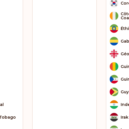
Cor
Côte
Coa
Éth
Ga
Géo
Gui
Gui
Guy
al
Ind
-Tobago
Irak