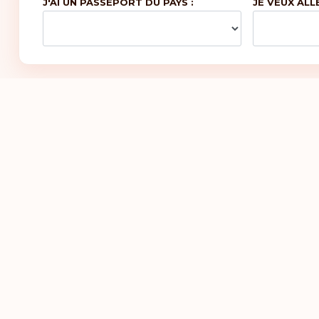
J'AI UN PASSEPORT DU PAYS :
JE VEUX ALL
Tha
To
Van
Vie
Zi
icles