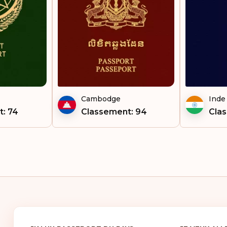
Sao
Sie
Sin
Som
Cambodge
Inde
Sou
: 74
Classement: 94
Cla
Sur
Syri
Tad
Tan
Tch