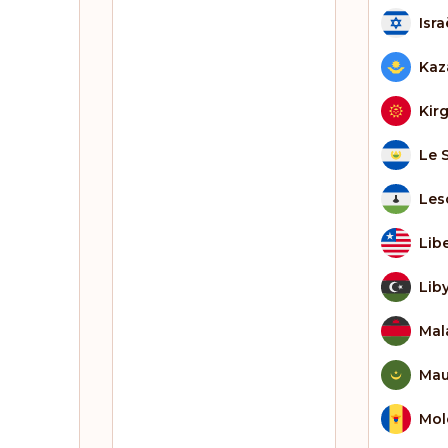
Isra
Kaz
Kir
Le 
Les
Lib
Lib
Mal
Mau
Mol