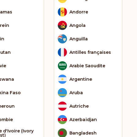
hamas
Andorre
reïn
Angola
in
Anguilla
utan
Antilles françaises
vie
Arabie Saoudite
swana
Argentine
kina Faso
Aruba
eroun
Autriche
ombie
Azerbaïdjan
 d'Ivoire (Ivory
Bangladesh
st)