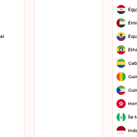
Égy
Émi
al
Équ
Éth
Ga
Gui
Gui
Hon
Île 
Ind