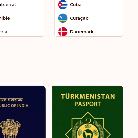
tserrat
Cuba
ibie
Curaçao
eria
Danemark
an
Érythrée
ganda
Espagne
istan
Estonie
ar
Eswatini
ublique
États-Unis d'Amérique
ocratique du
ngo
Falkland (îles)
t-Kitts-et-Nevis
Fidji
nte-Hélène