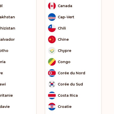
ël
Canada
akhstan
Cap-Vert
ghizistan
Chili
Salvador
Chine
otho
Chypre
eria
Congo
ye
Corée du Nord
awi
Corée du Sud
ritanie
Costa Rica
davie
Croatie