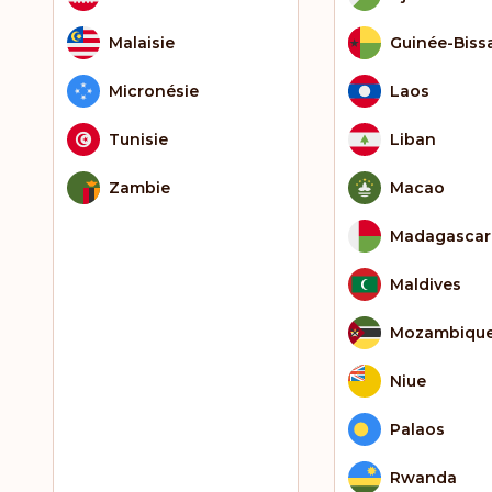
Malaisie
Guinée-Biss
Micronésie
Laos
Tunisie
Liban
Zambie
Macao
Madagascar
Maldives
Mozambiqu
Niue
Palaos
Rwanda