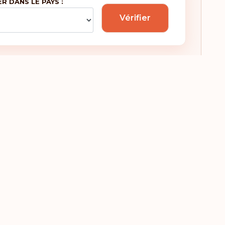
ER DANS LE PAYS :
ïlande
Vérifier
Guyana
go
Guyane française
uatu
Honduras
tnam
Hongrie
mbabwe
Île Maurice
Îles Caïmans
Îles Féroé
Îles Mariannes du
Nord
Îles Marshall
Îles Salomon