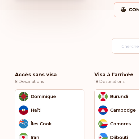
COM
Accès sans visa
Visa à l'arrivée
8 Destinations
18 Destinations
Dominique
Burundi
Haïti
Cambodge
Îles Cook
Comores
Iran
Djibouti