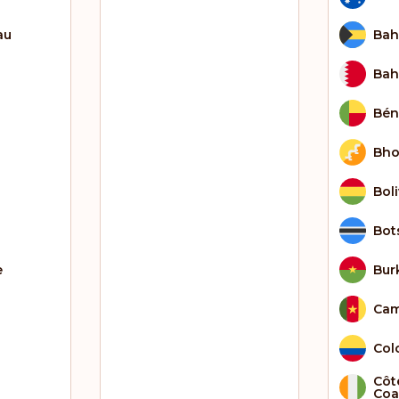
au
Ba
Bah
Bén
Bho
Boli
Bot
e
Bur
Cam
Col
Côte
Coa