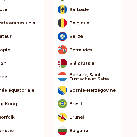
pte
Barbade
rats arabes unis
Belgique
ateur
Belize
iopie
Bermudes
bon
Biélorussie
Bonaire, Saint-
née
Eustache et Saba
née équatoriale
Bosnie-Herzégovine
g Kong
Brésil
Norfolk
Brunei
onésie
Bulgarie