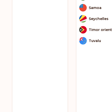
Samoa
Seychelles
Timor orient
Tuvalu