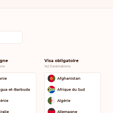
igne
Visa obligatoire
ons
142 Destinations
anie
Afghanistan
igua-et-Barbuda
Afrique du Sud
énie
Algérie
ralie
Allemagne