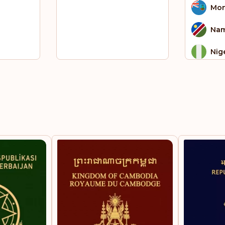
Mon
Nam
Nig
Om
Ou
Pak
Qat
Rép
dém
Co
Sain
Sai