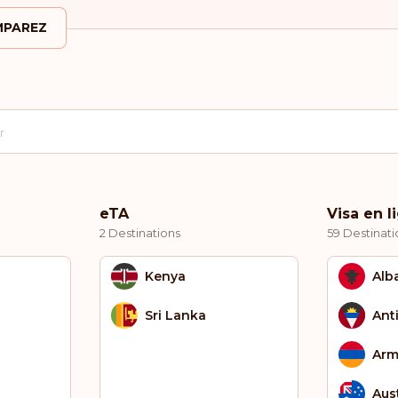
PAREZ
eTA
Visa en l
2 Destinations
59 Destinati
Kenya
Alb
Sri Lanka
Ant
Arm
Aust