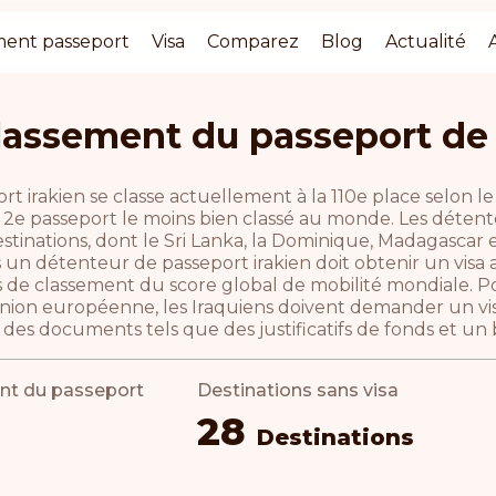
ment passeport
Visa
Comparez
Blog
Actualité
lassement du passeport de l
rt irakien se classe actuellement à la 110e place selon l
e passeport le moins bien classé au monde. Les détenteu
stinations, dont le Sri Lanka, la Dominique, Madagascar et
 un détenteur de passeport irakien doit obtenir un visa
s de classement du score global de mobilité mondiale. Po
'Union européenne, les Iraquiens doivent demander un vis
des documents tels que des justificatifs de fonds et un bi
nt du passeport
Destinations sans visa
28
Destinations