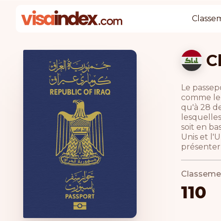
Classe
C
Le passepo
comme le 2
qu'à 28 de
lesquelles
soit en ba
Unis et l
présenter 
Classeme
110