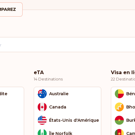
PAREZ
eTA
Visa en l
14 Destinations
22 Destinati
dite
Australie
Bén
Canada
Bho
États-Unis d'Amérique
Bur
Île Norfolk
Cam