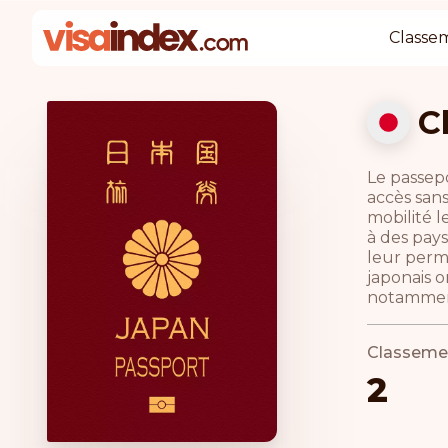
Classe
C
Le passepo
accès sans
mobilité l
à des pays
leur perm
japonais o
notamment
Classeme
2