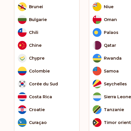
Brunei
Niue
Bulgarie
Oman
Chili
Palaos
Chine
Qatar
Chypre
Rwanda
Colombie
Samoa
Corée du Sud
Seychelles
Costa Rica
Sierra Leone
Croatie
Tanzanie
Curaçao
Timor orient