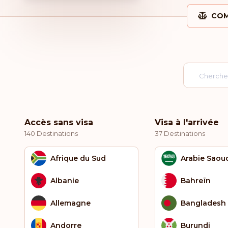
COM
Accès sans visa
Visa à l'arrivée
140 Destinations
37 Destinations
Afrique du Sud
Arabie Saou
Albanie
Bahreïn
Allemagne
Bangladesh
Andorre
Burundi