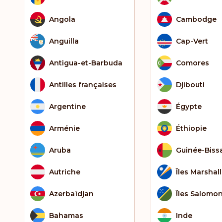
Angola
Cambodge
Anguilla
Cap-Vert
Antigua-et-Barbuda
Comores
Antilles françaises
Djibouti
Argentine
Égypte
Arménie
Éthiopie
Aruba
Guinée-Biss
Autriche
Îles Marshall
Azerbaïdjan
Îles Salomo
Bahamas
Inde