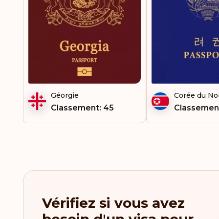
France
Géorgie
Gibraltar
Grèce
Grenade
Géorgie
Corée du No
Classement: 45
Classement
Groenland
Guam
Guatemala
Guyana
Guyane française
Vérifiez si vous avez
Haïti