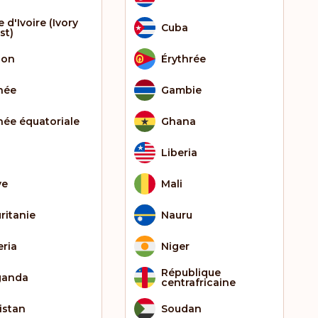
 d'Ivoire (Ivory
Cuba
st)
bon
Érythrée
née
Gambie
née équatoriale
Ghana
Liberia
ye
Mali
ritanie
Nauru
eria
Niger
République
ganda
centrafricaine
istan
Soudan