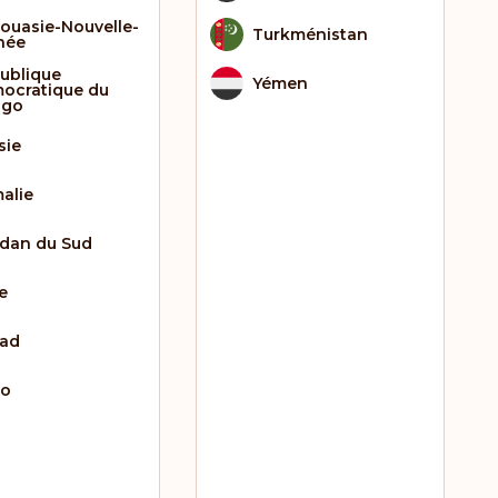
ouasie-Nouvelle-
Turkménistan
née
ublique
Yémen
ocratique du
ngo
sie
alie
dan du Sud
e
ad
go