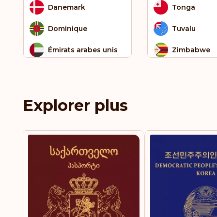
Danemark
Tonga
Dominique
Tuvalu
Émirats arabes unis
Zimbabwe
Équateur
Espagne
Explorer plus
Estonie
Eswatini
Falkland (îles)
Fidji
Finlande