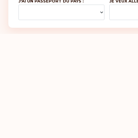
J'AI UN PASSEPORT DU PAYS :
JE VEUX ALL
icles