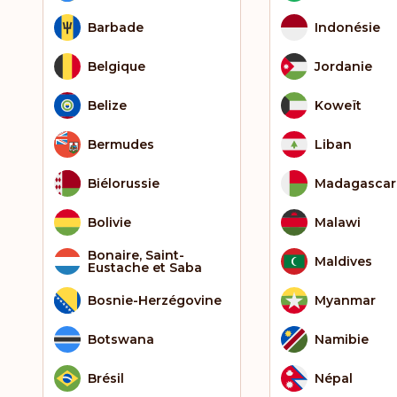
Barbade
Indonésie
Belgique
Jordanie
Belize
Koweït
Bermudes
Liban
Biélorussie
Madagascar
Bolivie
Malawi
Bonaire, Saint-
Maldives
Eustache et Saba
Bosnie-Herzégovine
Myanmar
Botswana
Namibie
Brésil
Népal