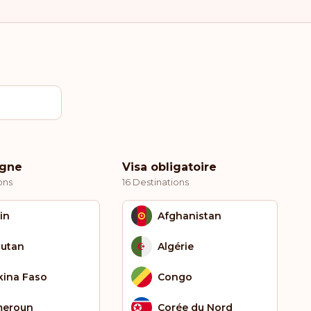
igne
Visa obligatoire
ons
16 Destinations
in
Afghanistan
utan
Algérie
kina Faso
Congo
eroun
Corée du Nord