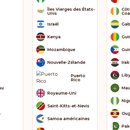
Îles Vierges des États-
Côte
Unis
Coa
Israël
Ga
Kenya
Gui
Mozambique
Gui
Nouvelle-Zélande
Irak
Lib
Puerto
Rico
au
Mau
Royaume-Uni
Nig
Saint-Kitts-et-Nevis
n
Ou
Samoa américaines
Pak