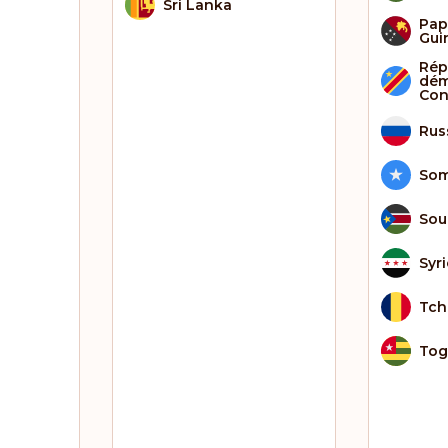
Sri Lanka
Pap
Gui
Rép
dém
Co
Rus
Som
Sou
Syri
Tch
To