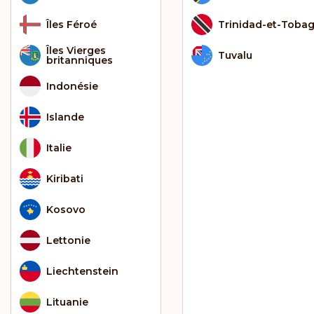
Îles Féroé
Trinidad-et-Toba
Îles Vierges
Tuvalu
britanniques
Indonésie
Islande
Italie
Kiribati
Kosovo
Lettonie
Liechtenstein
Lituanie