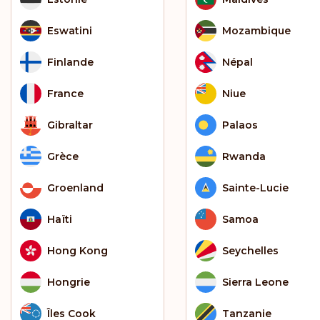
Eswatini
Mozambique
Finlande
Népal
France
Niue
Gibraltar
Palaos
Grèce
Rwanda
Groenland
Sainte-Lucie
Haïti
Samoa
Hong Kong
Seychelles
Hongrie
Sierra Leone
Îles Cook
Tanzanie