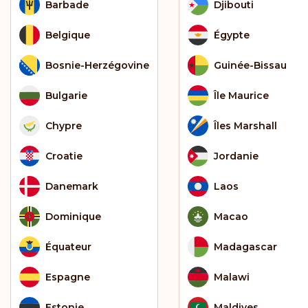
Barbade
Djibouti
Belgique
Égypte
Bosnie-Herzégovine
Guinée-Bissau
Bulgarie
Île Maurice
Chypre
Îles Marshall
Croatie
Jordanie
Danemark
Laos
Dominique
Macao
Équateur
Madagascar
Espagne
Malawi
Estonie
Maldives