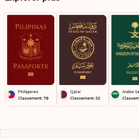
Singapour
Slovaquie
Slovénie
St. Pierre et Miquelon
Suède
Suisse
Thaïlande
Philippines
Qatar
Arabie S
Classement: 78
Classement: 52
Classem
Vatican
Wallis et Futuna