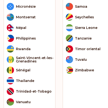
Micronésie
Samoa
Montserrat
Seychelles
Népal
Sierra Leone
Philippines
Tanzanie
Rwanda
Timor oriental
Saint-Vincent-et-les-
Tuvalu
Grenadines
Sénégal
Zimbabwe
Thaïlande
Trinidad-et-Tobago
Vanuatu