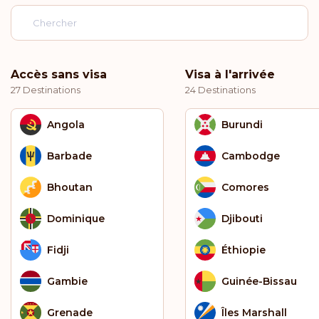
Accès sans visa
Visa à l'arrivée
27 Destinations
24 Destinations
Angola
Burundi
Barbade
Cambodge
Bhoutan
Comores
Dominique
Djibouti
Fidji
Éthiopie
Gambie
Guinée-Bissau
Grenade
Îles Marshall