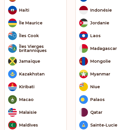
Haïti
Indonésie
Île Maurice
Jordanie
Îles Cook
Laos
Îles Vierges
Madagascar
britanniques
Jamaïque
Mongolie
Kazakhstan
Myanmar
Kiribati
Niue
Macao
Palaos
Malaisie
Qatar
Maldives
Sainte-Lucie