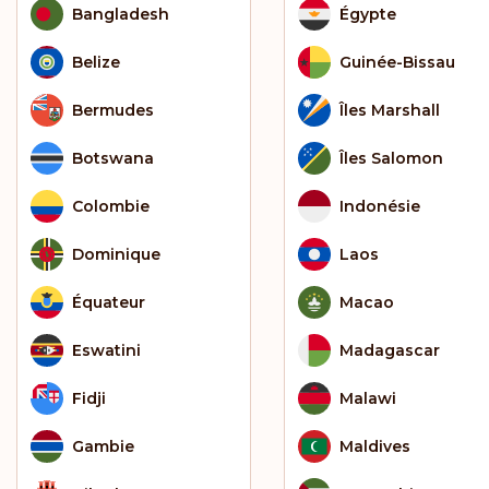
Bangladesh
Égypte
Belize
Guinée-Bissau
Bermudes
Îles Marshall
Botswana
Îles Salomon
Colombie
Indonésie
Dominique
Laos
Équateur
Macao
Eswatini
Madagascar
Fidji
Malawi
Gambie
Maldives