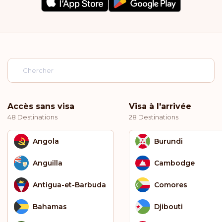
Accès sans visa
Visa à l'arrivée
48 Destinations
28 Destinations
Angola
Burundi
Anguilla
Cambodge
Antigua-et-Barbuda
Comores
Bahamas
Djibouti