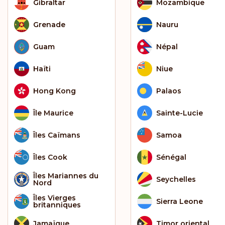
Gibraltar
Mozambique
Grenade
Nauru
Guam
Népal
Haïti
Niue
Hong Kong
Palaos
Île Maurice
Sainte-Lucie
Îles Caïmans
Samoa
Îles Cook
Sénégal
Îles Mariannes du
Seychelles
Nord
Îles Vierges
Sierra Leone
britanniques
Jamaïque
Timor oriental