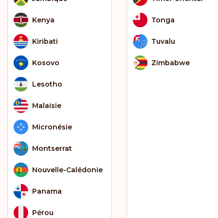
Kenya
Tonga
Kiribati
Tuvalu
Kosovo
Zimbabwe
Lesotho
Malaisie
Micronésie
Montserrat
Nouvelle-Calédonie
Panama
Pérou