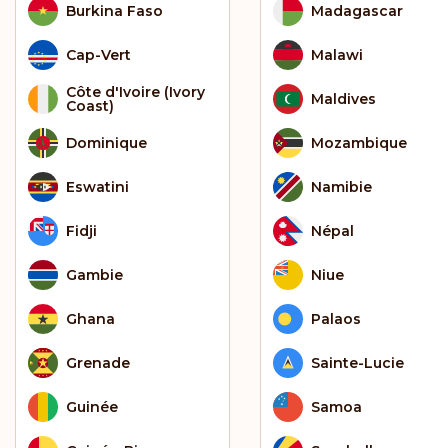
Burkina Faso
Madagascar
Cap-Vert
Malawi
Côte d'Ivoire (Ivory
Maldives
Coast)
Dominique
Mozambique
Eswatini
Namibie
Fidji
Népal
Gambie
Niue
Ghana
Palaos
Grenade
Sainte-Lucie
Guinée
Samoa