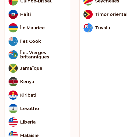
Guinée-Bissau
Seychelles
Haïti
Timor oriental
Île Maurice
Tuvalu
Îles Cook
Îles Vierges
britanniques
Jamaïque
Kenya
Kiribati
Lesotho
Liberia
Malaisie