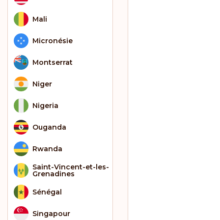
Mali
Micronésie
Montserrat
Niger
Nigeria
Ouganda
Rwanda
Saint-Vincent-et-les-
Grenadines
Sénégal
Singapour