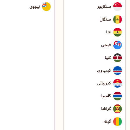
سنگاپور
نیووی
سنگال
غنا
فیجی
کنیا
کیپ‌ورد
کیریباتی
گامبیا
گرانادا
گینه