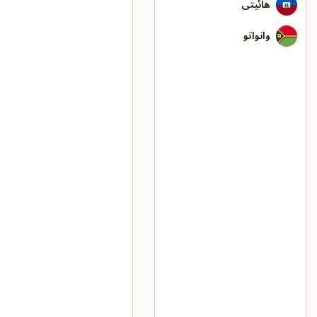
هائیتی
وانواتو