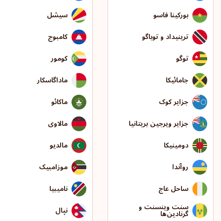
بورکینا فاسو
سیشل
ترینیداد و توباگو
کامبوج
توگو
کومور
جامائیکا
ماداگاسکار
جزایر کوک
ماکائو
جزایر ویرجین بریتانیا
مالاوی
دومینیکا
مالدیو
روآندا
موزامبیک
ساحل عاج
نامیبیا
سنت وینسنت و
نپال
گرنادین‌ها