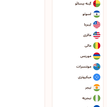
گینه بیسائو
لسوتو
لیبریا
مالزی
مالی
موریس
مونتسرات
میکرونزی
نیجر
نیجریه