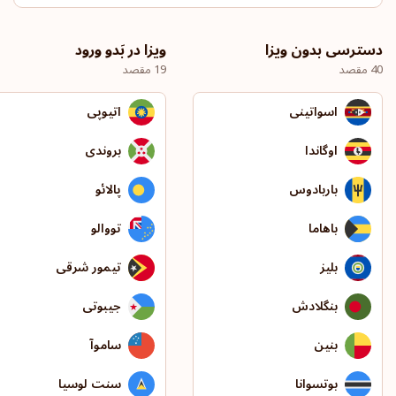
دسترسی بدون ویزا
ویزا در بَدو ورود
40 مقصد
19 مقصد
اسواتینی
اتیوپی
اوگاندا
بروندی
باربادوس
پالائو
باهاما
تووالو
بلیز
تیمور شرقی
بنگلادش
جیبوتی
بنین
ساموآ
بوتسوانا
سنت لوسیا