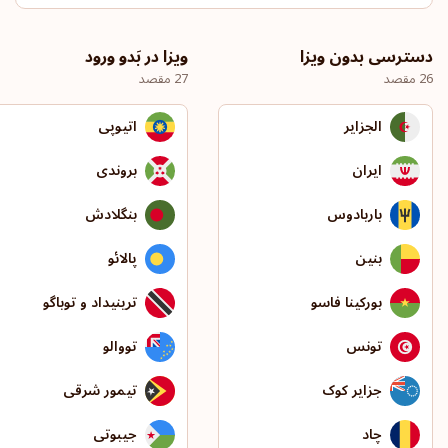
دسترسی بدون ویزا
ویزا در بَدو ورود
26 مقصد
27 مقصد
الجزایر
اتیوپی
ایران
بروندی
باربادوس
بنگلادش
بنین
پالائو
بورکینا فاسو
ترینیداد و توباگو
تونس
تووالو
جزایر کوک
تیمور شرقی
چاد
جیبوتی