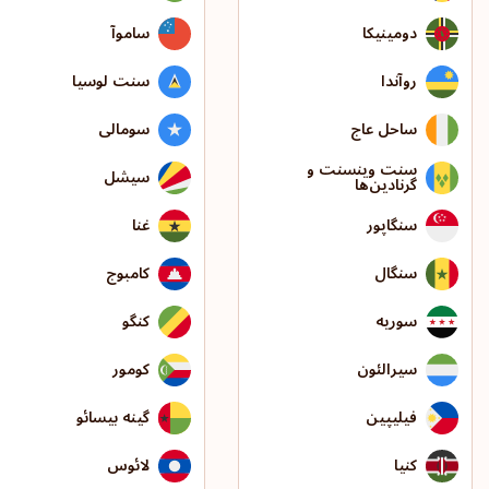
دومینیکا
ساموآ
روآندا
سنت لوسیا
ساحل عاج
سومالی
سنت وینسنت و
سیشل
گرنادین‌ها
سنگاپور
غنا
سنگال
کامبوج
سوریه
کنگو
سیرالئون
کومور
فیلیپین
گینه بیسائو
کنیا
لائوس