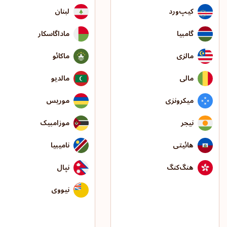
کیپ‌ورد
لبنان
گامبیا
ماداگاسکار
مالزی
ماکائو
مالی
مالدیو
میکرونزی
موریس
نیجر
موزامبیک
هائیتی
نامیبیا
هنگ‌کنگ
نپال
نیووی