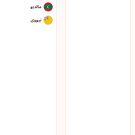
مالدیو
نیووی