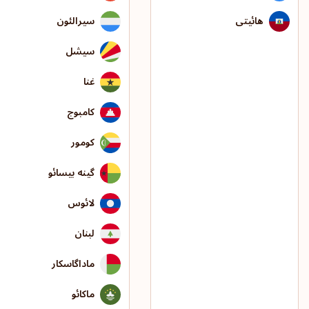
هائیتی
سیرالئون
سیشل
غنا
کامبوج
کومور
گینه بیسائو
لائوس
لبنان
ماداگاسکار
ماکائو