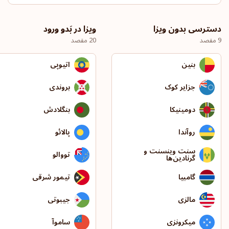
دسترسی بدون ویزا
ویزا در بَدو ورود
9 مقصد
20 مقصد
بنین
اتیوپی
جزایر کوک
بروندی
دومینیکا
بنگلادش
روآندا
پالائو
سنت وینسنت و
تووالو
گرنادین‌ها
گامبیا
تیمور شرقی
مالزی
جیبوتی
میکرونزی
ساموآ