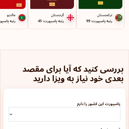
مصر
ترکمنستان
گرجستان
مالدیو
رتبه پاسپورت: 99
رتبه پاسپورت: 45
رتبه پاسپورت
موریس
مولداوی
مونته‌نگرو
میکرونزی
بررسی کنید که آیا برای مقصد
نیکاراگوئه
بعدی خود نیاز به ویزا دارید
هائیتی
هندوراس
پاسپورت این کشور را دارم
هنگ‌کنگ
وانواتو