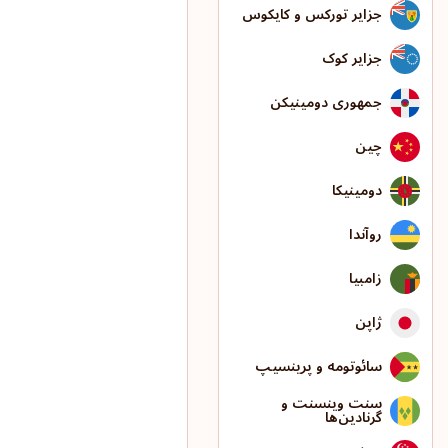
جزایر تورکس و کایکوس
جزایر کوک
جمهوری دومینیکن
چین
دومینیکا
روآندا
زامبیا
ژاپن
سائوتومه و پرینسیپ
سنت وینسنت و
گرنادین‌ها