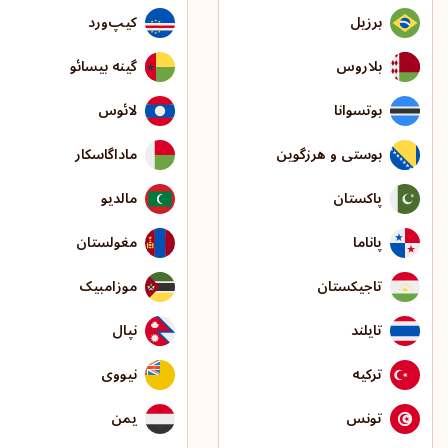
برزیل
کیپ‌ورد
بلاروس
گینه بیسائو
بوتسوانا
لائوس
بوستی و هرزگوین
ماداگاسکار
پاکستان
مالدیو
پاناما
مغولستان
تاجیکستان
موزامبیک
تایلند
نپال
ترکیه
نیووی
تونس
یمن