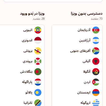
دسترسی بدون ویزا
ویزا در بَدو ورود
70 مقصد
28 مقصد
آذربایجان
اتیوپی
آرژانتین
اندونزی
آفریقای جنوبی
برونئی
آلبانی
بروندی
آنگولا
بنگلادش
اردن
پاراگوئه
ارمنستان
پالائو
اروگوئه
تانزانیا