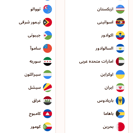
ازبکستان
تووالو
اسواتینی
تیمور شرقی
اکوادور
جیبوتی
السالوادور
ساموآ
امارات متحده عربی
سوریه
اوکراین
سیرالئون
ایران
سیشل
باربادوس
عراق
باهاما
کامبوج
بحرین
کومور