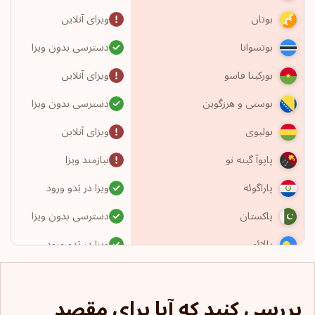
ویزای آنلاین
بوتان
دسترسی بدون ویزا
بوتسوانا
ویزای آنلاین
بورکینا فاسو
دسترسی بدون ویزا
بوستی و هرزگوین
ویزای آنلاین
بولیوی
نیازمند ویزا
پاپوآ گینه نو
ویزا در بَدو ورود
پاراگوئه
دسترسی بدون ویزا
پاکستان
ویزا در بَدو ورود
پالائو
دسترسی بدون ویزا
پاناما
بررسی کنید که آیا برای مقصد
نیازمند ویزا
پرتغال