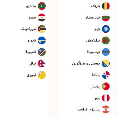
بلژیک
مالدیو
بلغارستان
مصر
بلیز
موزامبیک
بنگلادش
نائورو
بوتسوانا
نامیبیا
بوستی و هرزگوین
نپال
پاناما
نیووی
پرتغال
پرو
پلی‌نزی فرانسه