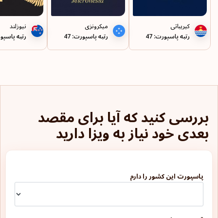
قبرس
کیریباتی
میکرونزی
نیوزلند
رتبه پاسپورت: 47
رتبه پاسپورت: 47
رتبه پاسپور
کاستاریکا
کالدونیای جدید
کره جنوبی
کرواسی
بررسی کنید که آیا برای مقصد
کنیا
بعدی خود نیاز به ویزا دارید
کوزوو
کیریباتی
پاسپورت این کشور را دارم
گامبیا
گرانادا