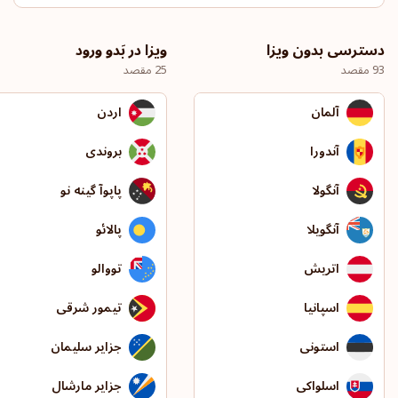
دسترسی بدون ویزا
ویزا در بَدو ورود
93 مقصد
25 مقصد
آلمان
اردن
آندورا
بروندی
آنگولا
پاپوآ گینه نو
آنگویلا
پالائو
اتریش
تووالو
اسپانیا
تیمور شرقی
استونی
جزایر سلیمان
اسلواکی
جزایر مارشال