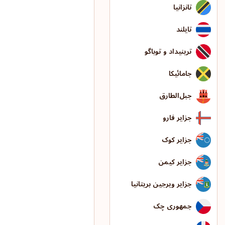
تانزانیا
تایلند
ترینیداد و توباگو
جامائیکا
جبل‌الطارق
جزایر فارو
جزایر کوک
جزایر کیمن
جزایر ویرجین بریتانیا
جمهوری چک