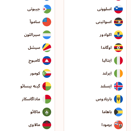
اسلوونی
جیبوتی
اسواتینی
ساموآ
اکوادور
سیرالئون
اوگاندا
سیشل
ایتالیا
کامبوج
ایرلند
کومور
ایسلند
گینه بیسائو
باربادوس
ماداگاسکار
باهاما
ماکائو
برمودا
مالاوی