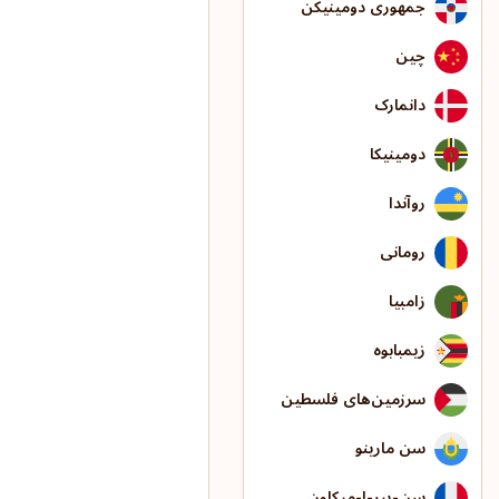
جمهوری دومینیکن
چین
دانمارک
دومینیکا
روآندا
رومانی
زامبیا
زیمبابوه
سرزمین‌های فلسطین
سن مارینو
سن-پیر-ا-میکلون