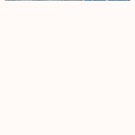
اتحادیه اروپا به‌دنبال تشدید قوانین سفر بدون ویزا است
اکتبر 8, 2025
بیشتر بدانید
امارات متحده عربی گزینه‌های ویزای بازدید را با معرفی