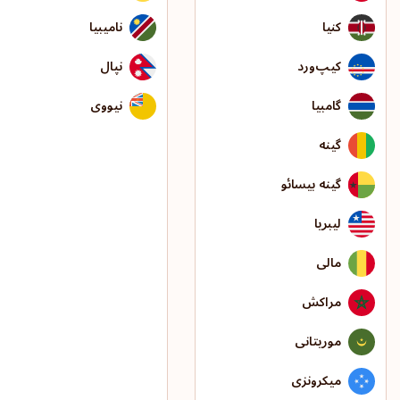
کنیا
نامیبیا
کیپ‌ورد
نپال
گامبیا
نیووی
گینه
گینه بیسائو
لیبریا
مالی
مراکش
موریتانی
میکرونزی