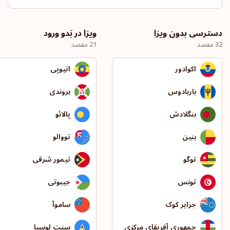
دسترسی بدون ویزا
ویزا در بَدو ورود
32 مقصد
21 مقصد
اکوادور
اتیوپی
باربادوس
بروندی
بنگلادش
پالائو
بنین
تووالو
توگو
تیمور شرقی
تونس
جیبوتی
جزایر کوک
ساموآ
جمهوری آفریقای مرکزی
سنت لوسیا