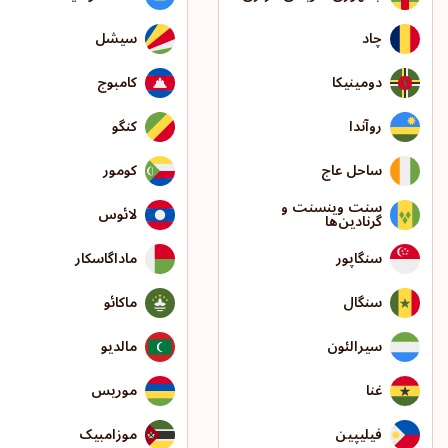
چاد
سیشل
دومینیکا
کامبوج
روآندا
کنگو
ساحل عاج
کومور
سنت وینسنت و
لائوس
گرنادین‌ها
سنگاپور
ماداگاسکار
سنگال
ماکائو
سیرالئون
مالدیو
غنا
موریس
فیلیپین
موزامبیک