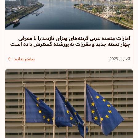
کرواسی
ایسلند
امارات متحده عربی گزینه‌های ویزای بازدید را با معرفی
چهار دسته جدید و مقررات به‌روزشده گسترش داده است
لیتوانی
اکتبر 1, 2025
بیشتر بدانید
ایالات متحده آمریکا
رتبه پاسپورت: 11
مقاصد:
180
موناکو
رتبه پاسپورت: 12
مقاصد:
179
رومانی
رتبه پاسپورت: 13
مقاصد:
178