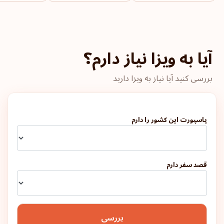
دانمارک
آیا به ویزا نیاز دارم؟
فرانسه
بررسی کنید آیا نیاز به ویزا دارید
یونان
ایرلند
پاسپورت این کشور را دارم
مالت
قصد سفر دارم
پرتغال
بریتانیا
بررسی
رتبه پاسپورت: 6
مقاصد:
187