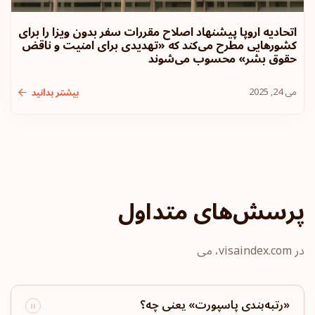
بلغارستان
اتحادیه اروپا پیشنهاد اصلاح مقررات سفر بدون ویزا را برای
کشورهایی مطرح می‌کند که «تهدیدی برای امنیت و ناقض
رتبه پاسپورت: 14
مقاصد:
177
حقوق بشر» محسوب می‌شوند
هنگ‌کنگ
می 24, 2025
بیشتر بدانید
رتبه پاسپورت: 15
مقاصد:
175
قبرس
رتبه پاسپورت: 16
مقاصد:
174
پرسش‌های متداول
شیلی
در visaindex.com، می
رتبه پاسپورت: 17
مقاصد:
172
آندورا
«رتبه‌بندی پاسپورت» یعنی چه؟