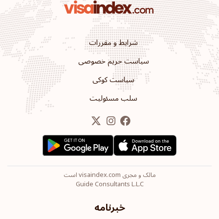
رتبه پاسپورت: 23
مقاصد:
161
باربادوس
شرایط و مقررات
رتبه پاسپورت: 24
مقاصد:
158
سیاست حریم خصوصی
باهاما
سیاست کوکی
سلب مسئولیت
رتبه پاسپورت: 25
مقاصد:
157
اروگوئه
رتبه پاسپورت: 26
مقاصد:
156
مکزیک
مالک و مجری visaindex.com است
Guide Consultants L.L.C
رتبه پاسپورت: 27
مقاصد:
155
خبرنامه
سنت کیتس و نویس