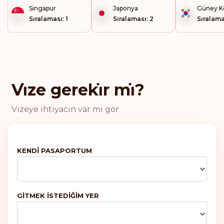
Singapur
Japonya
Güney K
Sıralaması: 1
Sıralaması: 2
Sıralama
Danimarka
Fransa
Yunanistan
Vi̇ze gereki̇r mi̇?
Vizeye ihtiyacın var mı gör
İrlanda
Malta
KENDI PASAPORTUM
Portekiz
GITMEK ISTEDIĞIM YER
Birleşik Krallık
Sıralaması: 6
Gidiş noktası:
187