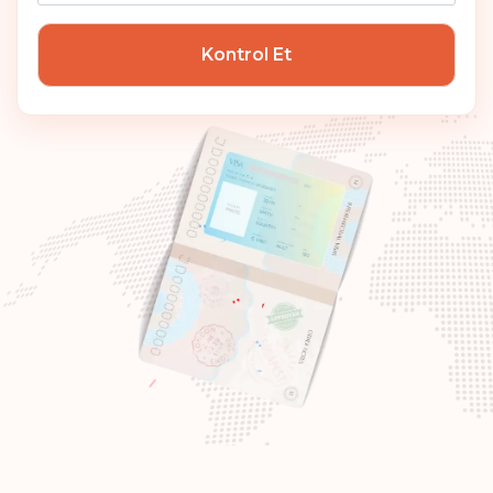
Macaristan
Kontrol Et
Sıralaması: 7
Gidiş noktası:
186
Kanada
Sıralaması: 8
Gidiş noktası:
185
Çek Cumhuriyeti
Polonya
Slovakya
Slovenya