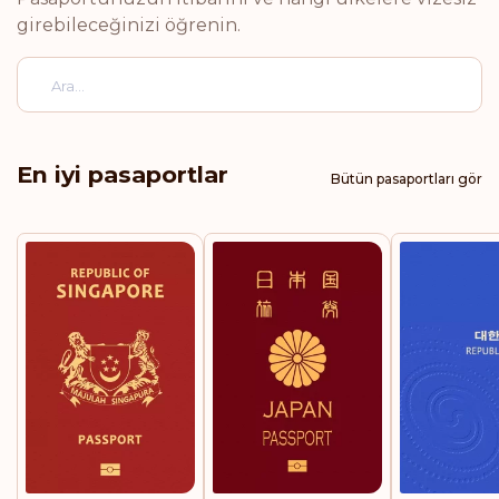
Almanya
girebileceğinizi öğrenin.
İtalya
Lüksemburg
En iyi pasaportlar
Bütün pasaportları gör
Hollanda
Norveç
İsveç
İsviçre
Sıralaması: 5
Gidiş noktası:
188
Avusturya