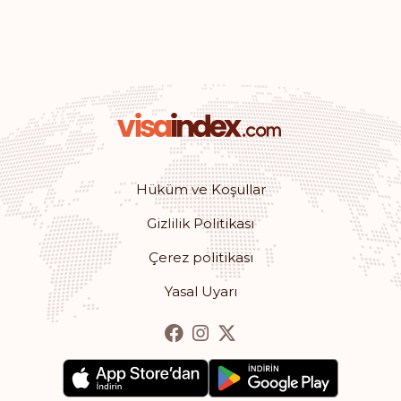
Sıralaması: 23
Gidiş noktası:
161
Barbados
Sıralaması: 24
Gidiş noktası:
158
Bahamalar
Sıralaması: 25
Gidiş noktası:
157
Hüküm ve Koşullar
Gizlilik Politikası
Uruguay
Çerez politikası
Sıralaması: 26
Gidiş noktası:
156
Yasal Uyarı
Meksika
Sıralaması: 27
Gidiş noktası:
155
Saint Kitts ve Nevis