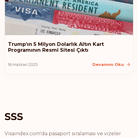
Bulgaristan
Sıralaması: 14
Gidiş noktası:
177
Hong Kong
Trump’ın 5 Milyon Dolarlık Altın Kart
Programının Resmî Sitesi Çıktı
Sıralaması: 15
Gidiş noktası:
175
16 Haziran 2025
Devamını Oku
Kıbrıs
Sıralaması: 16
Gidiş noktası:
174
Şili
Sıralaması: 17
Gidiş noktası:
172
SSS
Andorra
Visaindex.com'da pasaport sıralaması ve vizeler