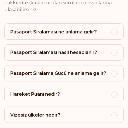
Sıralaması: 18
Gidiş noktası:
171
hakkında sıklıkla sorulan soruların cevaplarına
ulaşabilirsiniz.
Brezilya
Sıralaması: 19
Gidiş noktası:
170
Pasaport Sıralaması ne anlama gelir?
Arjantin
Pasaport Sıralaması nasıl hesaplanır?
Sıralaması: 20
Gidiş noktası:
169
San Marino
Pasaport Sıralama Gücü ne anlama gelir?
Sıralaması: 21
Gidiş noktası:
166
İsrail
Hareket Puanı nedir?
Sıralaması: 22
Gidiş noktası:
165
Vizesiz ülkeler nedir?
Brunei