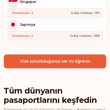
Singapur
Sıralaması: 2
Gidiş noktası:
191
Japonya
Sıralaması: 3
Gidiş noktası:
190
Güney Kore
Vize zorunluluğunuz var mı öğrenin
İspanya
Sıralaması: 4
Gidiş noktası:
189
Belçika
Tüm dünyanın
pasaportlarını keşfedin
Finlandiya
Pasaportunuzun itibarını ve hangi ülkelere vizesiz