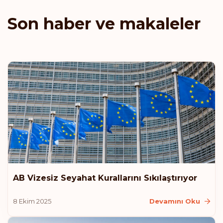
Birleşik Arap Emirlikleri
Son haber ve makaleler
Sıralaması: 9
Gidiş noktası:
184
Estonya
Letonya
Lihtenştayn
Malezya
Yeni Zelanda
AB Vizesiz Seyahat Kurallarını Sıkılaştırıyor
Sıralaması: 10
Gidiş noktası:
183
8 Ekim 2025
Devamını Oku
Avustralya