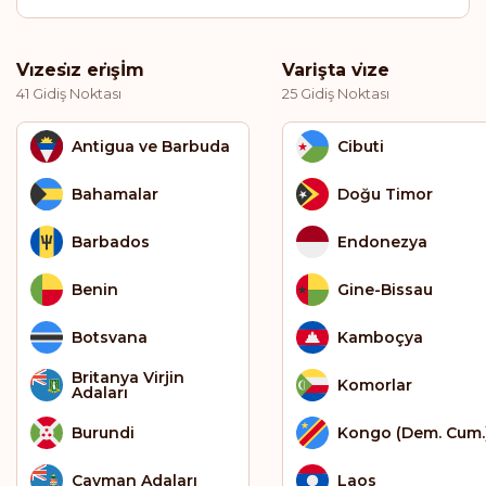
Vi̇zesi̇z eri̇şİm
Varişta vi̇ze
41 Gidiş Noktası
25 Gidiş Noktası
Antigua ve Barbuda
Cibuti
Bahamalar
Doğu Timor
Barbados
Endonezya
Benin
Gine-Bissau
Botsvana
Kamboçya
Britanya Virjin
Komorlar
Adaları
Burundi
Kongo (Dem. Cum.
Cayman Adaları
Laos