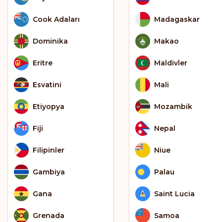
Cook Adaları
Madagaskar
Dominika
Makao
Eritre
Maldivler
Esvatini
Mali
Etiyopya
Mozambik
Fiji
Nepal
Filipinler
Niue
Gambiya
Palau
Gana
Saint Lucia
Grenada
Samoa