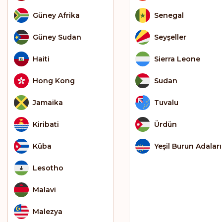
Güney Afrika
Senegal
Güney Sudan
Seyşeller
Haiti
Sierra Leone
Hong Kong
Sudan
Jamaika
Tuvalu
Kiribati
Ürdün
Küba
Yeşil Burun Adaları
Lesotho
Malavi
Malezya