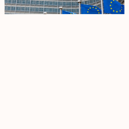
AB Vizesiz Seyahat Kurallarını Sıkılaştırıyor
8 Ekim 2025
Devamını Oku