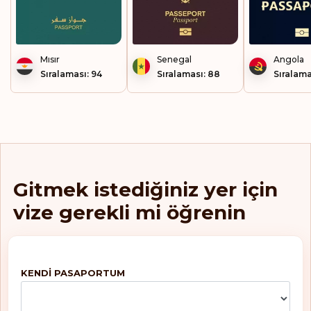
Mısır
Senegal
Angola
Sıralaması: 94
Sıralaması: 88
Sıralama
Gitmek istediğiniz yer için
vize gerekli mi öğrenin
KENDI PASAPORTUM