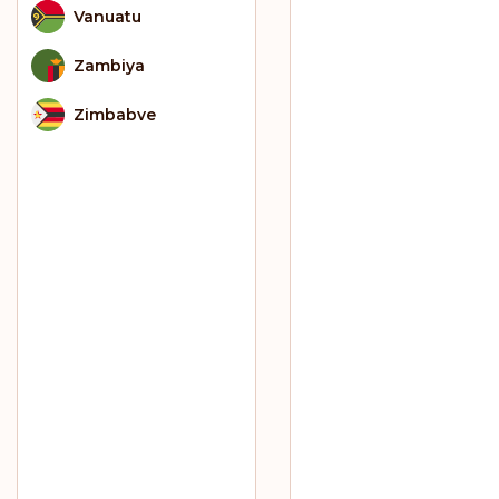
Vanuatu
Zambiya
Zimbabve