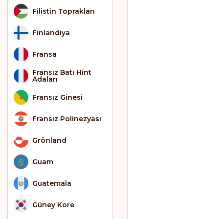
Filistin Toprakları
Finlandiya
Fransa
Fransız Batı Hint
Adaları
Fransız Ginesi
Fransız Polinezyası
Grönland
Guam
Guatemala
Güney Kore