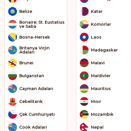
Belize
Katar
Bonaire; St. Eustatius
Komorlar
ve Saba
Bosna-Hersek
Laos
Britanya Virjin
Madagaskar
Adaları
Brunei
Malavi
Bulgaristan
Maldivler
Cayman Adaları
Mauritius
Cebelitarık
Mısır
Çek Cumhuriyeti
Mozambik
Cook Adaları
Nepal