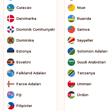
Curacao
Niue
Danimarka
Ruanda
Dominik Cumhuriyeti
Samoa
Dominika
Seyşeller
Estonya
Solomon Adaları
Esvatini
Suudi Arabistan
Falkland Adaları
Tanzanya
Faroe Adaları
Umman
Fiji
Ürdün
Filipinler