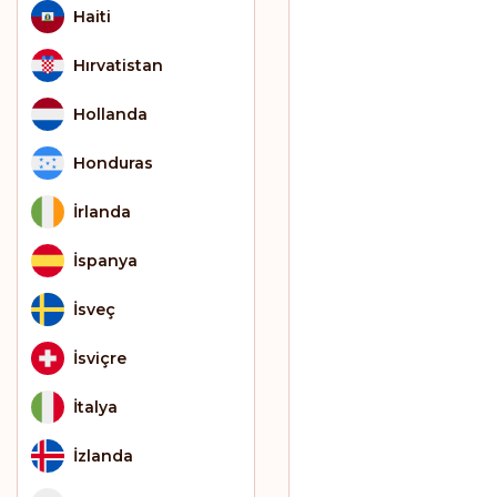
Haiti
Hırvatistan
Hollanda
Honduras
İrlanda
İspanya
İsveç
İsviçre
İtalya
İzlanda