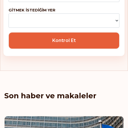
Norveç
GITMEK ISTEDIĞIM YER
Palau
Panama
Kontrol Et
Paraguay
Peru
Polonya
Portekiz
Son haber ve makaleler
Reunion
Romanya
Saint Lucia