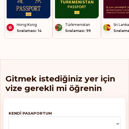
Macaristan
Makao
Hong Kong
Türkmenistan
Sri Lanka
Sıralaması: 14
Sıralaması: 99
Sıralama
Malezya
Malta
Marshall Adaları
Mayotte
Gitmek istediğiniz yer için
vize gerekli mi öğrenin
Mikronezya
Monako
KENDI PASAPORTUM
Montserrat
Nikaragua