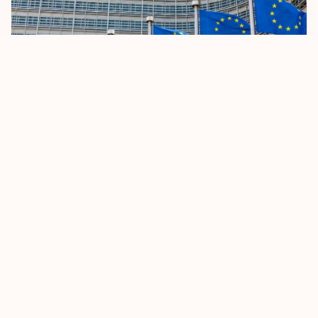
San Marino
Şili
Singapur
Slovakya
AB Vizesiz Seyahat Kurallarını Sıkılaştırıyor
Slovenya
8 Ekim 2025
Devamını Oku
St. Maarten
St. Pierre ve
Miquelon
St. Vincent ve
Grenadinler
Tayland
Turks ve Caicos
Adaları