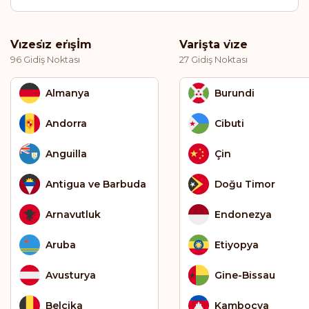
Vi̇zesi̇z eri̇şİm
Varişta vi̇ze
96 Gidiş Noktası
27 Gidiş Noktası
Almanya
Burundi
Andorra
Cibuti
Anguilla
Çin
Antigua ve Barbuda
Doğu Timor
Arnavutluk
Endonezya
Aruba
Etiyopya
Avusturya
Gine-Bissau
Belçika
Kamboçya