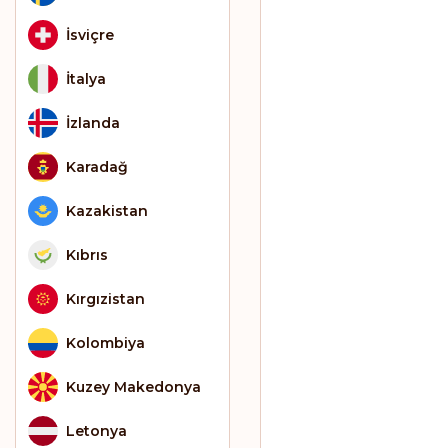
İsviçre
İtalya
İzlanda
Karadağ
Kazakistan
Kıbrıs
Kırgızistan
Kolombiya
Kuzey Makedonya
Letonya