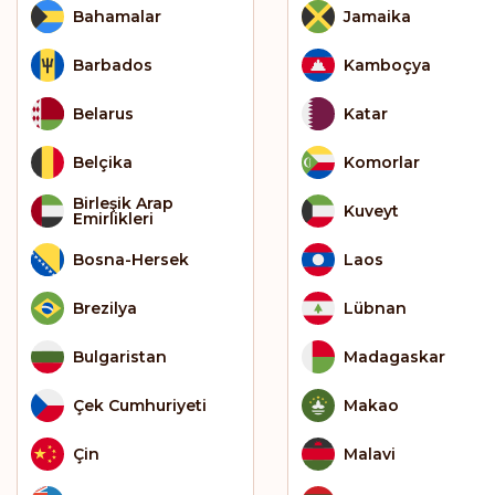
Bahamalar
Jamaika
Barbados
Kamboçya
Belarus
Katar
Belçika
Komorlar
Birleşik Arap
Kuveyt
Emirlikleri
Bosna-Hersek
Laos
Brezilya
Lübnan
Bulgaristan
Madagaskar
Çek Cumhuriyeti
Makao
Çin
Malavi