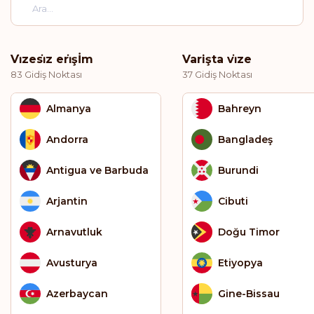
Vi̇zesi̇z eri̇şİm
Varişta vi̇ze
83 Gidiş Noktası
37 Gidiş Noktası
Almanya
Bahreyn
Andorra
Bangladeş
Antigua ve Barbuda
Burundi
Arjantin
Cibuti
Arnavutluk
Doğu Timor
Avusturya
Etiyopya
Azerbaycan
Gine-Bissau