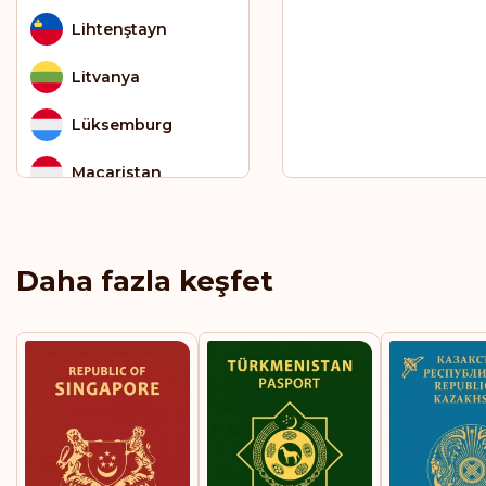
Lihtenştayn
Litvanya
Lüksemburg
Macaristan
Malezya
Malta
Daha fazla keşfet
Mauritius
Mikronezya
Moldova
Monako