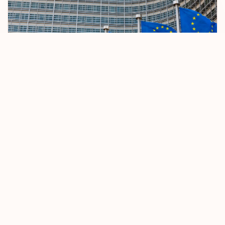
Uruguay
Vatikan Şehir
Wallis ve Futuna
Yeni Kaledonya
Yunanistan
AB Vizesiz Seyahat Kurallarını Sıkılaştırıyor
8 Ekim 2025
Devamını Oku