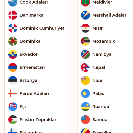
Cook Adaları
Maldivler
Danimarka
Marshall Adaları
Dominik Cumhuriyeti
Mısır
Dominika
Mozambik
Ekvador
Namibya
Ermenistan
Nepal
Estonya
Niue
Faroe Adaları
Palau
Fiji
Ruanda
Filistin Toprakları
Samoa
Finlandiya
Seyşeller