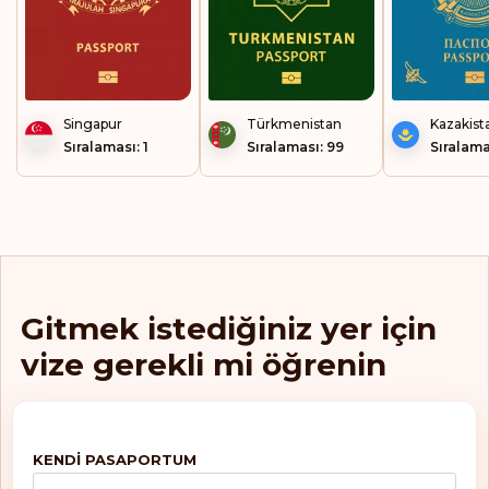
Norveç
Özbekistan
Paraguay
Singapur
Türkmenistan
Kazakist
Sıralaması: 1
Sıralaması: 99
Sıralama
Peru
Polonya
Portekiz
Romanya
Gitmek istediğiniz yer için
vize gerekli mi öğrenin
Rusya Federasyonu
Saint Lucia
San Marino
KENDI PASAPORTUM