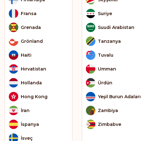
Fransa
Suriye
Grenada
Suudi Arabistan
Grönland
Tanzanya
Haiti
Tuvalu
Hırvatistan
Umman
Hollanda
Ürdün
Hong Kong
Yeşil Burun Adaları
İran
Zambiya
İspanya
Zimbabve
İsveç