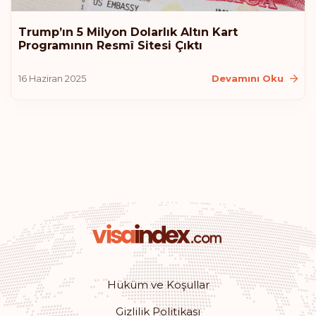
Sıralaması: 10
Gidiş noktası:
183
Trump’ın 5 Milyon Dolarlık Altın Kart
Programının Resmî Sitesi Çıktı
Avustralya
16 Haziran 2025
Devamını Oku
Hırvatistan
İzlanda
Litvanya
Amerika Birleşik Devletleri
Sıralaması: 11
Gidiş noktası:
180
Monako
Hüküm ve Koşullar
Gizlilik Politikası
Sıralaması: 12
Gidiş noktası:
179