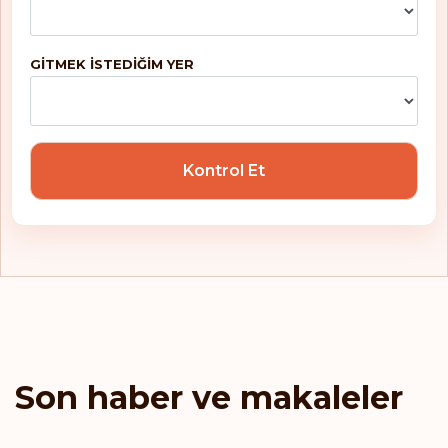
İsviçre
Sıralaması: 5
Gidiş noktası:
188
GITMEK ISTEDIĞIM YER
Avusturya
Danimarka
Kontrol Et
Fransa
Yunanistan
İrlanda
Malta
Son haber ve makaleler
Portekiz