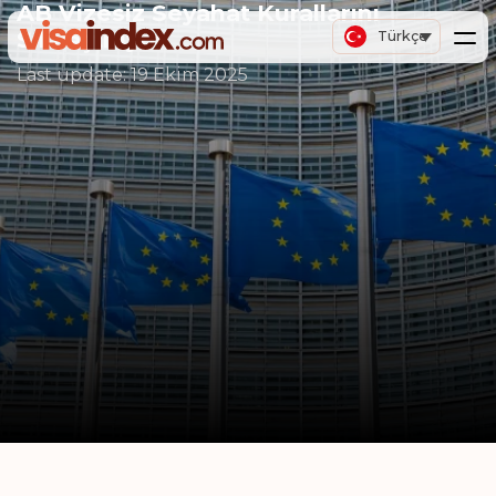
AB Vizesiz Seyahat Kurallarını
Sıkılaştırıyor
Türkçe
Last update:
19 Ekim 2025