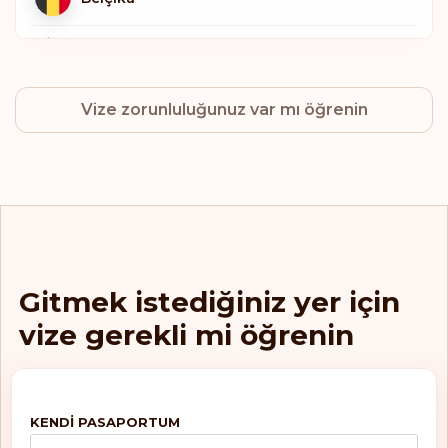
Finlandiya
Vize zorunluluğunuz var mı öğrenin
Almanya
İtalya
Lüksemburg
Hollanda
Gitmek istediğiniz yer için
vize gerekli mi öğrenin
Norveç
İsveç
KENDI PASAPORTUM