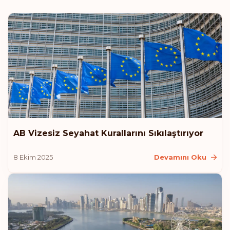
Birleşik Krallık
Sıralaması: 6
Gidiş noktası:
187
Macaristan
Sıralaması: 7
Gidiş noktası:
186
Kanada
AB Vizesiz Seyahat Kurallarını Sıkılaştırıyor
Sıralaması: 8
Gidiş noktası:
185
8 Ekim 2025
Devamını Oku
Çek Cumhuriyeti
Polonya
Slovakya