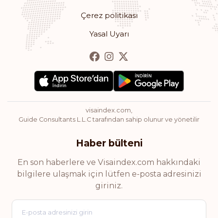
Çerez politikası
Romanya
Yasal Uyarı
Sıralaması: 13
Gidiş noktası:
178
Bulgaristan
Sıralaması: 14
Gidiş noktası:
177
Hong Kong
visaindex.com,
Guide Consultants L.L.C tarafından sahip olunur ve yönetilir
Sıralaması: 15
Gidiş noktası:
175
Haber bülteni
Kıbrıs
En son haberlere ve Visaindex.com hakkındaki
bilgilere ulaşmak için lütfen e-posta adresinizi
Sıralaması: 16
Gidiş noktası:
174
giriniz.
Şili