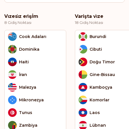
Vi̇zesi̇z eri̇şİm
Varişta vi̇ze
8 Gidiş Noktası
18 Gidiş Noktası
Cook Adaları
Burundi
Dominika
Cibuti
Haiti
Doğu Timor
İran
Gine-Bissau
Malezya
Kamboçya
Mikronezya
Komorlar
Tunus
Laos
Zambiya
Lübnan