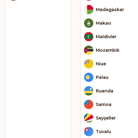
Madagaskar
Makao
Maldivler
Mozambik
Niue
Palau
Ruanda
Samoa
Seyşeller
Tuvalu