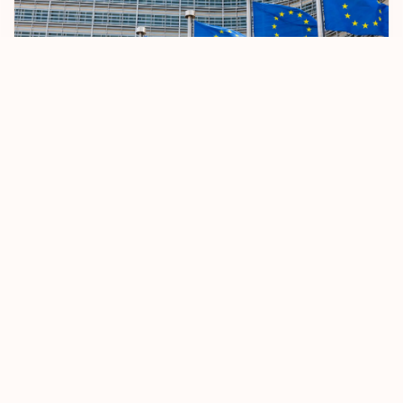
AB Vizesiz Seyahat Kurallarını Sıkılaştırıyor
8 Ekim 2025
Devamını Oku