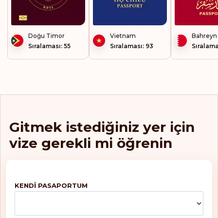
Doğu Timor
Vietnam
Bahreyn
Sıralaması: 55
Sıralaması: 93
Sıralama
Gitmek istediğiniz yer için
vize gerekli mi öğrenin
KENDI PASAPORTUM