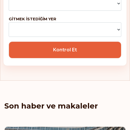
Jamaika
Japonya
GITMEK ISTEDIĞIM YER
Karadağ
Kazakistan
Kontrol Et
Kiribati
Kıbrıs
Kırgızistan
Kolombiya
Son haber ve makaleler
Kosova
Kosta Rika