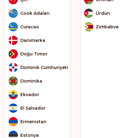
Cook Adaları
Ürdün
Curacao
Zimbabve
Danimarka
Doğu Timor
Dominik Cumhuriyeti
Dominika
Ekvador
El Salvador
Ermenistan
Estonya