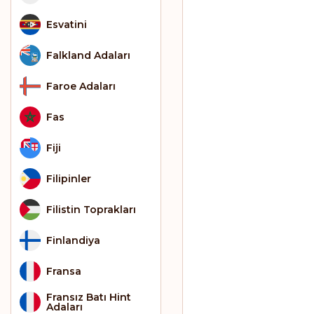
Esvatini
Falkland Adaları
Faroe Adaları
Fas
Fiji
Filipinler
Filistin Toprakları
Finlandiya
Fransa
Fransız Batı Hint
Adaları