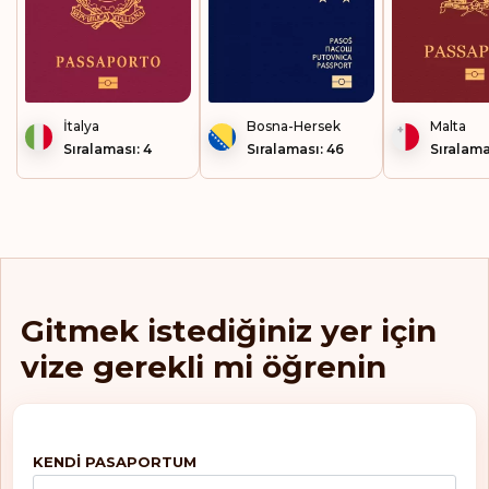
Hırvatistan
Hollanda
Honduras
İtalya
Bosna-Hersek
Malta
Sıralaması: 4
Sıralaması: 46
Sıralama
Hong Kong
İrlanda
İspanya
İsveç
Gitmek istediğiniz yer için
İsviçre
vize gerekli mi öğrenin
İtalya
İzlanda
KENDI PASAPORTUM