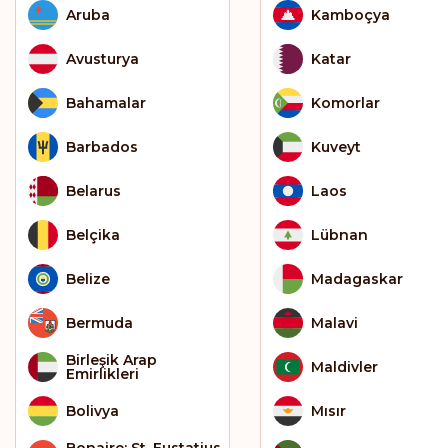
Aruba
Kamboçya
Avusturya
Katar
Bahamalar
Komorlar
Barbados
Kuveyt
Belarus
Laos
Belçika
Lübnan
Belize
Madagaskar
Bermuda
Malavi
Birleşik Arap
Maldivler
Emirlikleri
Bolivya
Mısır
Bonaire; St. Eustatius