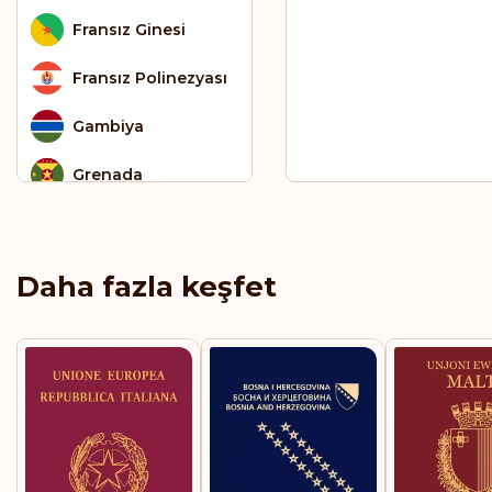
Fransız Ginesi
Fransız Polinezyası
Gambiya
Grenada
Grönland
Guatemala
Daha fazla keşfet
Güney Afrika
Güney Kore
Gürcistan
Haiti