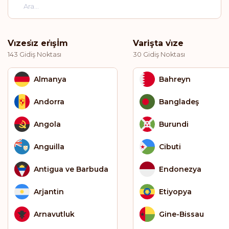
Vi̇zesi̇z eri̇şİm
Varişta vi̇ze
143 Gidiş Noktası
30 Gidiş Noktası
Almanya
Bahreyn
Andorra
Bangladeş
Angola
Burundi
Anguilla
Cibuti
Antigua ve Barbuda
Endonezya
Arjantin
Etiyopya
Arnavutluk
Gine-Bissau