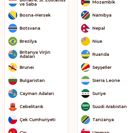
Mozambik
ve Saba
Bosna-Hersek
Namibya
Botsvana
Nepal
Brezilya
Niue
Britanya Virjin
Ruanda
Adaları
Brunei
Seyşeller
Bulgaristan
Sierra Leone
Cayman Adaları
Suriye
Cebelitarık
Suudi Arabistan
Çek Cumhuriyeti
Tanzanya
Çin
Umman