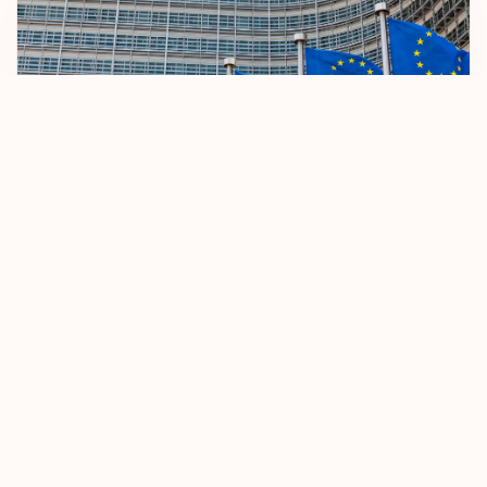
Kuzey Makedonya
Lesotho
Letonya
Lihtenştayn
Litvanya
AB Vizesiz Seyahat Kurallarını Sıkılaştırıyor
Lüksemburg
Makao
8 Ekim 2025
Devamını Oku
Malezya
Malta
Marshall Adaları
Mauritius