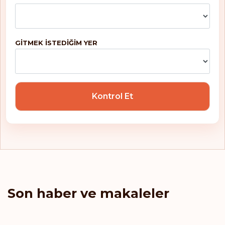
Makao
Malavi
GITMEK ISTEDIĞIM YER
Malezya
Malta
Mauritius
Kontrol Et
Mayotte
Mikronezya
Moldova
Monako
Son haber ve makaleler
Montserrat