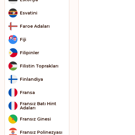
Esvatini
Faroe Adaları
Fiji
Filipinler
Filistin Toprakları
Finlandiya
Fransa
Fransız Batı Hint
Adaları
Fransız Ginesi
Fransız Polinezyası