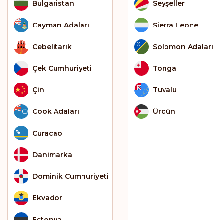
Bulgaristan
Seyşeller
Cayman Adaları
Sierra Leone
Cebelitarık
Solomon Adaları
Çek Cumhuriyeti
Tonga
Çin
Tuvalu
Cook Adaları
Ürdün
Curacao
Danimarka
Dominik Cumhuriyeti
Ekvador
Estonya