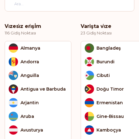
Vi̇zesi̇z eri̇şİm
Varişta vi̇ze
116 Gidiş Noktası
23 Gidiş Noktası
Almanya
Bangladeş
Andorra
Burundi
Anguilla
Cibuti
Antigua ve Barbuda
Doğu Timor
Arjantin
Ermenistan
Aruba
Gine-Bissau
Avusturya
Kamboçya