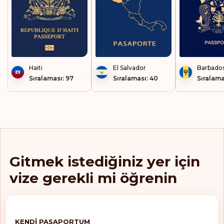
Kolombiya
Kosova
Kosta Rika
Haiti
El Salvador
Barbado
Küba
Sıralaması: 97
Sıralaması: 40
Sıralama
Lesotho
Letonya
Lihtenştayn
Gitmek istediğiniz yer için
Litvanya
vize gerekli mi öğrenin
Lüksemburg
Macaristan
KENDI PASAPORTUM