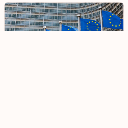
Nikaragua
Norveç
Özbekistan
Panama
Peru
Polonya
AB Vizesiz Seyahat Kurallarını Sıkılaştırıyor
Portekiz
8 Ekim 2025
Devamını Oku
Reunion
Romanya
Ruanda
Rusya Federasyonu