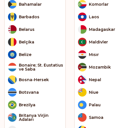
Bahamalar
Komorlar
Barbados
Laos
Belarus
Madagaskar
Belçika
Maldivler
Belize
Mısır
Bonaire; St. Eustatius
Mozambik
ve Saba
Bosna-Hersek
Nepal
Botsvana
Niue
Brezilya
Palau
Britanya Virjin
Samoa
Adaları