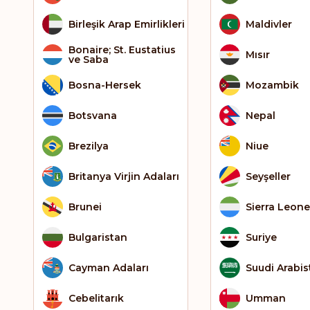
Birleşik Arap Emirlikleri
Maldivler
Bonaire; St. Eustatius
Mısır
ve Saba
Bosna-Hersek
Mozambik
Botsvana
Nepal
Brezilya
Niue
Britanya Virjin Adaları
Seyşeller
Brunei
Sierra Leone
Bulgaristan
Suriye
Cayman Adaları
Suudi Arabis
Cebelitarık
Umman