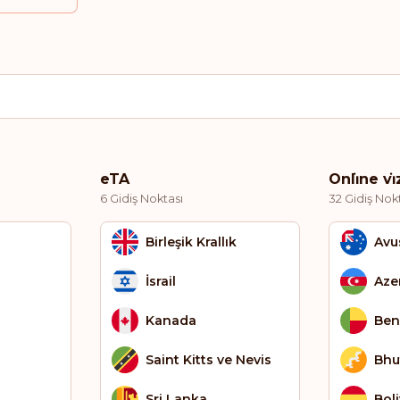
eTA
Onli̇ne vi
6 Gidiş Noktası
32 Gidiş Nok
Birleşik Krallık
Avu
İsrail
Aze
Kanada
Ben
Saint Kitts ve Nevis
Bhu
Sri Lanka
Bol