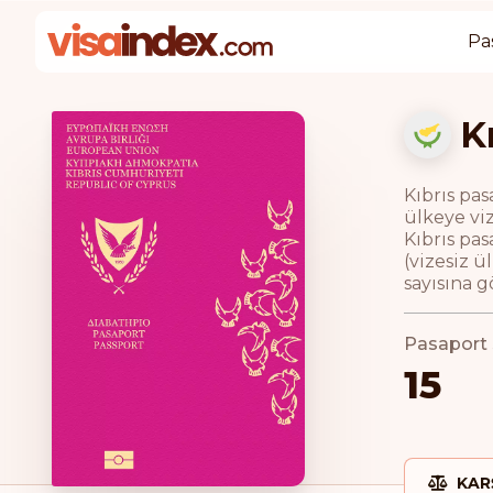
Pa
K
Kıbrıs pas
ülkeye viz
Kıbrıs pas
(vizesiz ü
sayısına g
Pasaport s
15
KAR