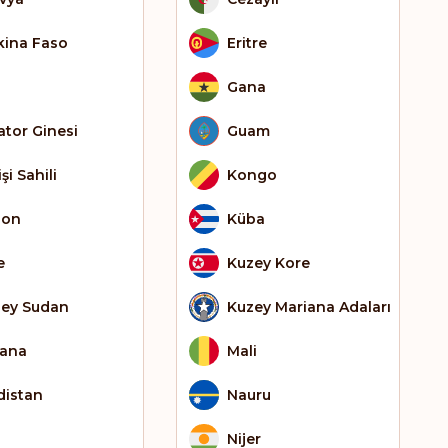
kina Faso
Eritre
Gana
ator Ginesi
Guam
işi Sahili
Kongo
bon
Küba
e
Kuzey Kore
ey Sudan
Kuzey Mariana Adaları
ana
Mali
distan
Nauru
Nijer