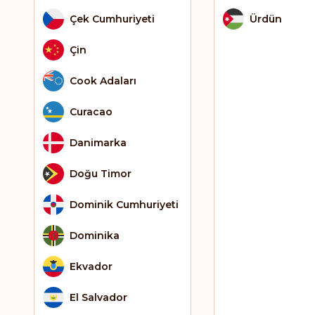
Çek Cumhuriyeti
Ürdün
Çin
Cook Adaları
Curacao
Danimarka
Doğu Timor
Dominik Cumhuriyeti
Dominika
Ekvador
El Salvador