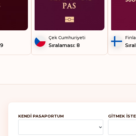
Çek Cumhuriyeti
Finl
 9
Sıralaması: 8
Sıra
KENDI PASAPORTUM
GITMEK ISTE