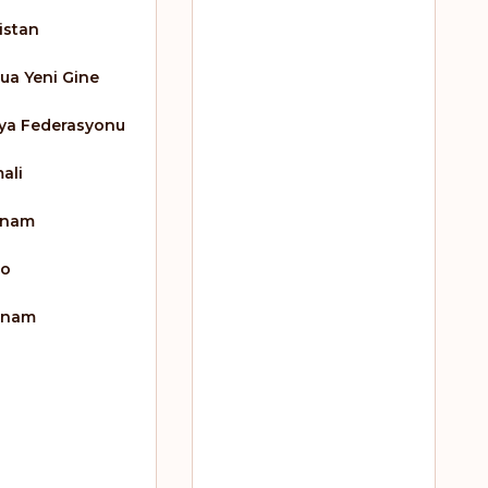
istan
ua Yeni Gine
ya Federasyonu
ali
inam
go
tnam