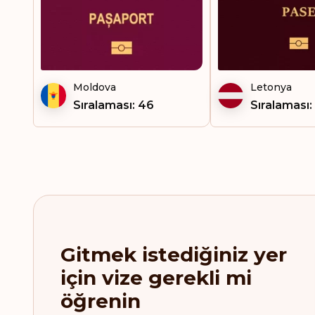
Fransa
Fransız Batı Hint
Adaları
Fransız Ginesi
Moldova
Letonya
Fransız Polinezyası
Sıralaması: 46
Sıralaması:
Gambiya
Grenada
Grönland
Guatemala
Gitmek istediğiniz yer
Güney Afrika
için vize gerekli mi
Güney Kore
öğrenin