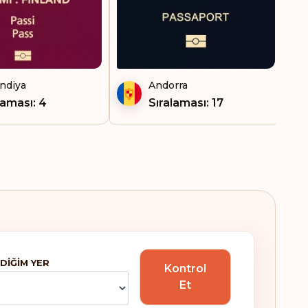
andiya
Andorra
laması: 4
Sıralaması: 17
DIĞIM YER
Kontrol
Et