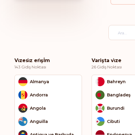
Vi̇zesi̇z eri̇şİm
Varişta vi̇ze
143 Gidiş Noktası
26 Gidiş Noktası
Almanya
Bahreyn
Andorra
Bangladeş
Angola
Burundi
Anguilla
Cibuti
Antigua ve Barbuda
Endonezya