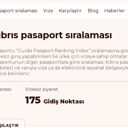
saport siralamasi
Vize
Karşılaştır
Blog
Haberler
ıbrıs pasaport sıralaması
aportu “Guide Passport Ranking Index” sıralamasına göre 1
esiz giriş yapabilirken 54 ülke için vizeye sahip olmala
aportunun diğer pasaportlara göre sıralaması, Kıbrıs pas
lkeler) ve varışta vize ya da elektronik seyahat belgesiy
öre belirlenir.
ırası
Vizesiz ziyaret
175
Gidiş Noktası
ŞILAŞTIR