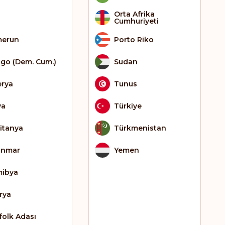
Orta Afrika
Cumhuriyeti
erun
Porto Riko
go (Dem. Cum.)
Sudan
erya
Tunus
ya
Türkiye
itanya
Türkmenistan
anmar
Yemen
ibya
erya
folk Adası