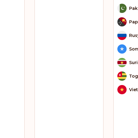
Pak
Pap
Rus
Som
Sur
To
Vie