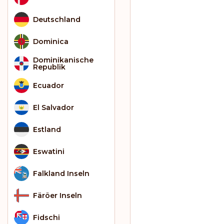
Deutschland
Dominica
Dominikanische
Republik
Ecuador
El Salvador
Estland
Eswatini
Falkland Inseln
Färöer Inseln
Fidschi