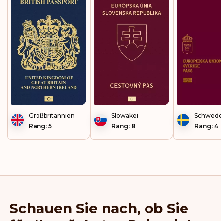
Kap Verde
Kasachstan
Kenia
Kirgisistan
Kiribati
Kolumbien
Großbritannien
Slowakei
Schwed
Rang: 5
Rang: 8
Rang: 4
Kosovo
Kroatien
Lesotho
Lettland
Schauen Sie nach, ob Sie