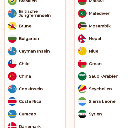
Brasilien
Malawi
Britische
Malediven
Jungferninseln
Brunei
Mosambik
Bulgarien
Nepal
Cayman Inseln
Niue
Chile
Oman
China
Saudi-Arabien
Cookinseln
Seychellen
Costa Rica
Sierra Leone
Curacao
Syrien
Dänemark