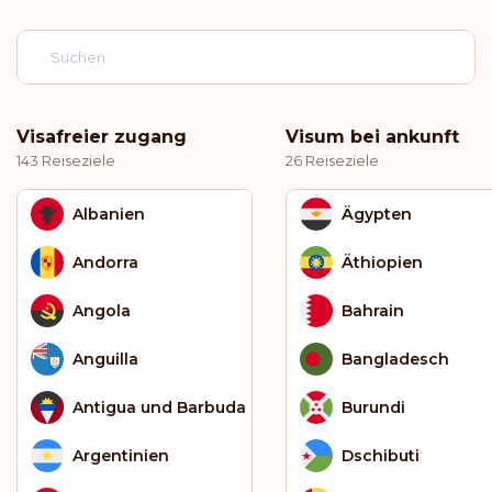
Visafreier zugang
Visum bei ankunft
143 Reiseziele
26 Reiseziele
Albanien
Ägypten
Andorra
Äthiopien
Angola
Bahrain
Anguilla
Bangladesch
Antigua und Barbuda
Burundi
Argentinien
Dschibuti