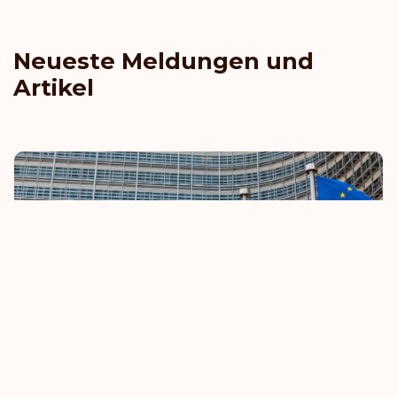
Mikronesien
Neueste Meldungen und
Moldawien
Artikel
Monaco
Mongolei
Montenegro
Montserrat
Neu-Kaledonien
Nicaragua
Niederlande
EU verschärft Regeln für visumfreies Reisen
Nordmazedonien