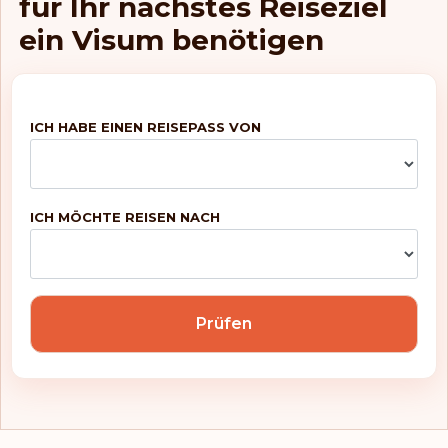
für Ihr nächstes Reiseziel
Liechtenstein
ein Visum benötigen
Litauen
Luxemburg
ICH HABE EINEN REISEPASS VON
Macau
Malaysia
ICH MÖCHTE REISEN NACH
Malta
Marokko
Marshallinseln
Prüfen
Mauritius
Mayotte
Mexiko