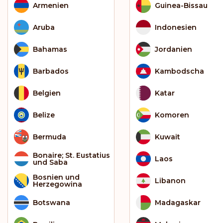
Armenien
Guinea-Bissau
Aruba
Indonesien
Bahamas
Jordanien
Barbados
Kambodscha
Belgien
Katar
Belize
Komoren
Bermuda
Kuwait
Bonaire; St. Eustatius
Laos
und Saba
Bosnien und
Libanon
Herzegowina
Botswana
Madagaskar