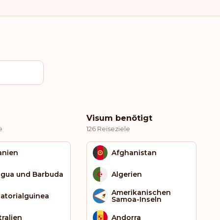
Visum benötigt
e
126 Reiseziele
anien
Afghanistan
igua und Barbuda
Algerien
Amerikanischen
atorialguinea
Samoa-Inseln
tralien
Andorra