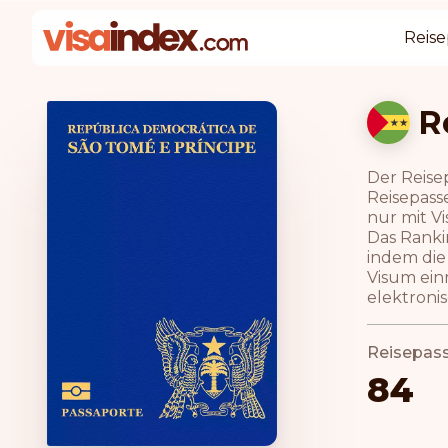
Reise
R
Der Reise
Reisepasse
nur mit V
Das Ranki
indem die
Visum ein
elektroni
Reisepas
84