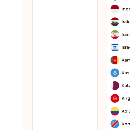
Ind
Irak
Iran
Isra
Kam
Kas
Kat
Kirg
Kol
Kon