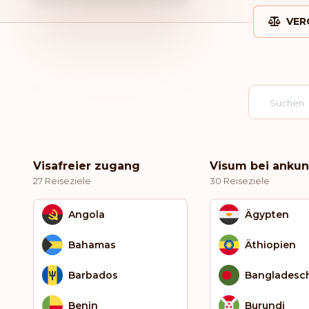
VER
Visafreier zugang
Visum bei ankun
27 Reiseziele
30 Reiseziele
Angola
Ägypten
Bahamas
Äthiopien
Barbados
Bangladesc
Benin
Burundi