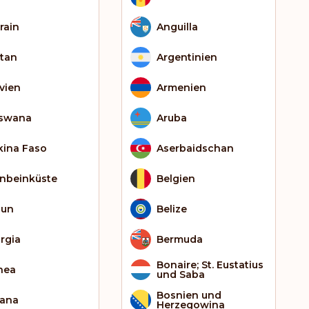
rain
Anguilla
tan
Argentinien
ivien
Armenien
swana
Aruba
kina Faso
Aserbaidschan
enbeinküste
Belgien
bun
Belize
rgia
Bermuda
Bonaire; St. Eustatius
nea
und Saba
Bosnien und
ana
Herzegowina