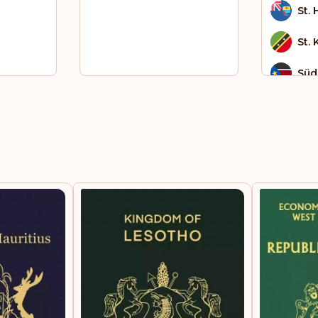
St.
St. 
Süd
Sur
Syr
Tha
Tsc
Ug
Van
Ver
Emi