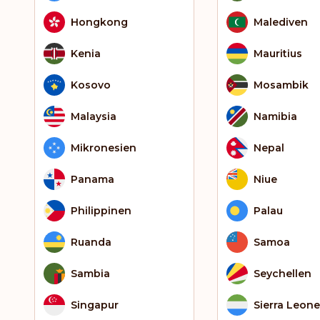
Hongkong
Malediven
Kenia
Mauritius
Kosovo
Mosambik
Malaysia
Namibia
Mikronesien
Nepal
Panama
Niue
Philippinen
Palau
Ruanda
Samoa
Sambia
Seychellen
Singapur
Sierra Leone