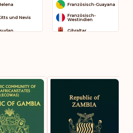
 Helena
Französisch-Guayana
Französisch-
Kitts und Nevis
Westindien
sudan
Gibraltar
inam
Grenada
ien
Griechenland
iland
Grönland
had
Großbritannien
anda
Guam
uatu
Indien
einigte Arabische
Irland
rate