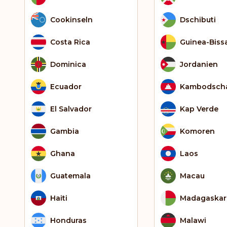
Cookinseln
Dschibuti
Costa Rica
Guinea-Biss
Dominica
Jordanien
Ecuador
Kambodsch
El Salvador
Kap Verde
Gambia
Komoren
Ghana
Laos
Guatemala
Macau
Haiti
Madagaskar
Honduras
Malawi