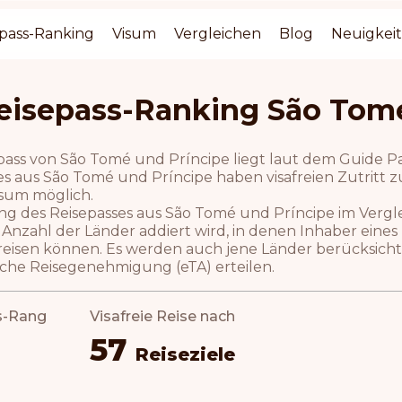
pass-Ranking
Visum
Vergleichen
Blog
Neuigkei
eisepass-Ranking São Tomé
pass von São Tomé und Príncipe liegt laut dem Guide Pa
s aus São Tomé und Príncipe haben visafreien Zutritt zu 
isum möglich.
ng des Reisepasses aus São Tomé und Príncipe im Vergl
 Anzahl der Länder addiert wird, in denen Inhaber eine
reisen können. Es werden auch jene Länder berücksichtigt
sche Reisegenehmigung (eTA) erteilen.
s-Rang
Visafreie Reise nach
57
Reiseziele