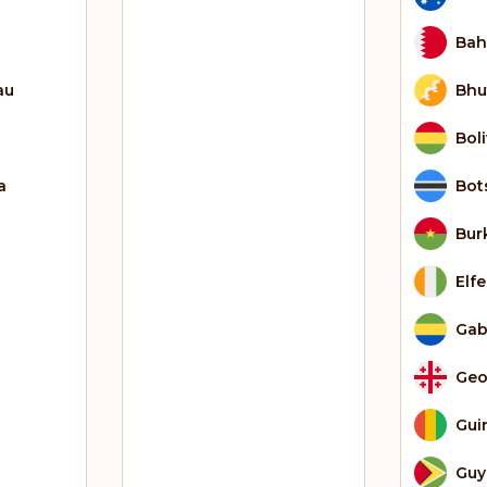
Bah
au
Bhu
Bol
a
Bot
Bur
Elf
Ga
Geo
Gui
Guy