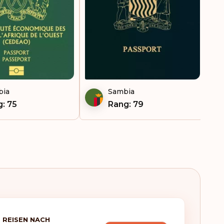
tnam
Island
Italien
Jamaika
Japan
bia
Sambia
Jemen
: 75
Rang: 79
Kanada
Kiribati
Kongo
Kroatien
Kuba
 REISEN NACH
Kuwait