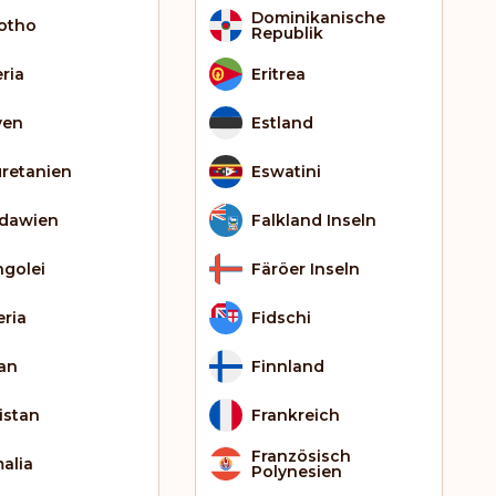
Dominikanische
otho
Republik
eria
Eritrea
yen
Estland
retanien
Eswatini
dawien
Falkland Inseln
golei
Färöer Inseln
eria
Fidschi
an
Finnland
istan
Frankreich
Französisch
alia
Polynesien