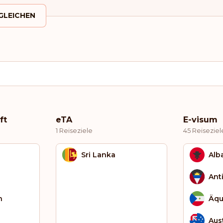
GLEICHEN
ft
eTA
E-visum
1 Reiseziele
45 Reiseziel
Sri Lanka
Alb
Ant
h
Äqu
Aus