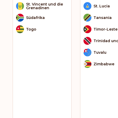
St. Vincent und die
St. Lucia
Grenadinen
Südafrika
Tansania
Togo
Timor-Leste
Trinidad un
Tuvalu
Zimbabwe