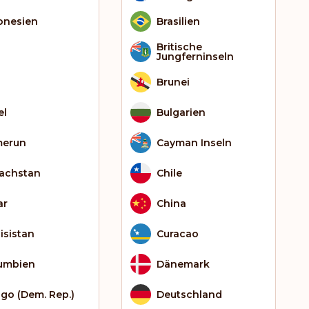
onesien
Brasilien
Britische
Jungferninseln
Brunei
el
Bulgarien
erun
Cayman Inseln
achstan
Chile
ar
China
isistan
Curacao
umbien
Dänemark
go (Dem. Rep.)
Deutschland