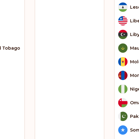
Les
Lib
Lib
d Tobago
Mau
Mol
Mon
Nig
Om
Pak
Som